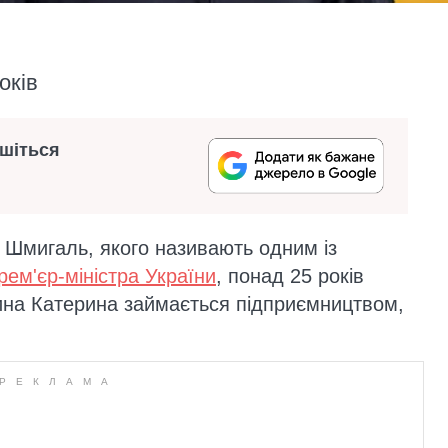
оків
ишіться
с Шмигаль, якого називають одним із
рем'єр-міністра України
, понад 25 років
ина Катерина займається підприємництвом,