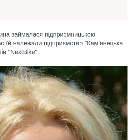
рина займалася підприємницькою
час їй належали підприємство "Кам’янецька
в "NextBike".