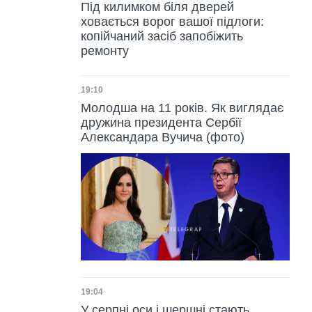
Під килимком біля дверей
ховається ворог вашої підлоги:
копійчаний засіб запобіжить
ремонту
Дата публікації
19:10
Молодша на 11 років. Як виглядає
дружина президента Сербії
Александара Вучича (фото)
Дата публікації
19:04
У серпні оси і шершні стають