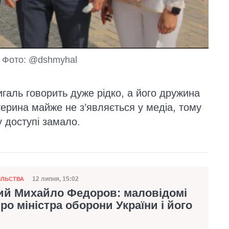
, Фото: @dshmyhal
аль говорить дуже рідко, а його дружина
терина майже не з’являється у медіа, тому
у доступі замало.
12 липня, 15:02
ІЛЬСТВА
Дата публікації
кий Михайло Федоров: маловідомі
ро міністра оборони України і його