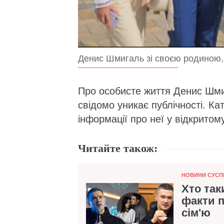
Денис Шмигаль зі своєю родиною
Про особисте життя Денис Шмиг
свідомо уникає публічності. Ка
інформації про неї у відкритом
Читайте також:
Категорія
НОВИНИ СУСП
Хто та
факти п
сім'ю