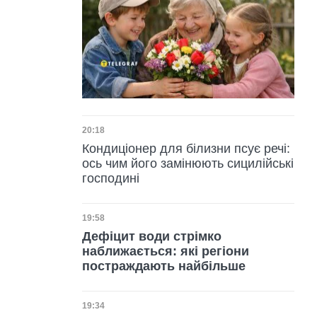
Дата публікації
20:18
Кондиціонер для білизни псує речі:
ось чим його замінюють сицилійські
господині
Дата публікації
19:58
Дефіцит води стрімко
наближається: які регіони
постраждають найбільше
Дата публікації
19:34