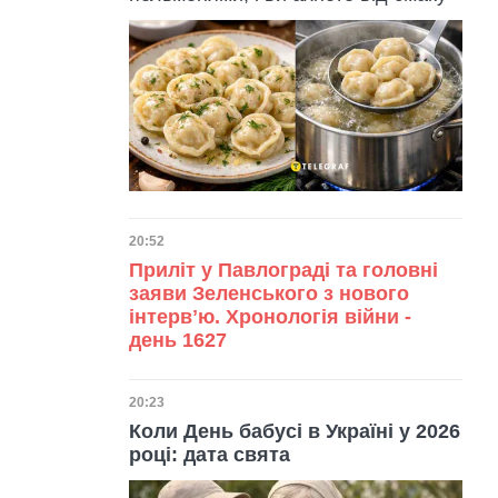
Дата публікації
20:52
Приліт у Павлограді та головні
заяви Зеленського з нового
інтервʼю. Хронологія війни -
день 1627
Дата публікації
20:23
Коли День бабусі в Україні у 2026
році: дата свята