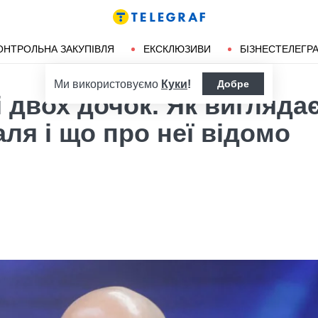
ендліз
Херсон
ОНТРОЛЬНА ЗАКУПІВЛЯ
ЕКСКЛЮЗИВИ
БІЗНЕСТЕЛЕГР
Ми використовуємо
Куки
!
Добре
 двох дочок. Як вигляда
я і що про неї відомо