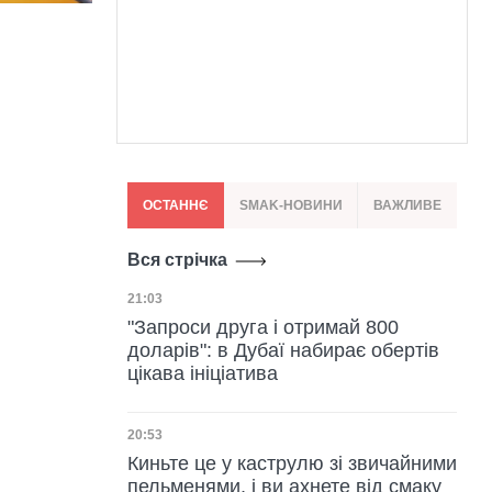
ОСТАННЄ
SMAK-НОВИНИ
ВАЖЛИВЕ
Вся стрічка
Дата публікації
21:03
"Запроси друга і отримай 800
доларів": в Дубаї набирає обертів
цікава ініціатива
Дата публікації
20:53
Киньте це у каструлю зі звичайними
пельменями, і ви ахнете від смаку