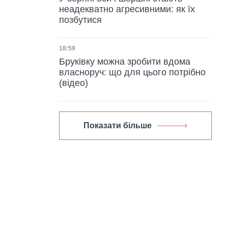
неадекватно агресивними: як їх
позбутися
Дата публікації
18:59
Бруківку можна зробити вдома
власноруч: що для цього потрібно
(відео)
Показати більше