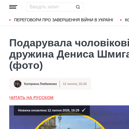
Популярні запити
Маріуполь
Донбас
Зеленський
Л
ПЕРЕГОВОРИ ПРО ЗАВЕРШЕННЯ ВІЙНИ В УКРАЇНІ
К
Подарувала чоловікові
дружина Дениса Шмигал
(фото)
Катерина Любимова
12 липня, 15:25
Автор
Дата публікації
ЧИТАТЬ НА РУССКОМ
Новина оновлена 12 липня 2026, 16:29