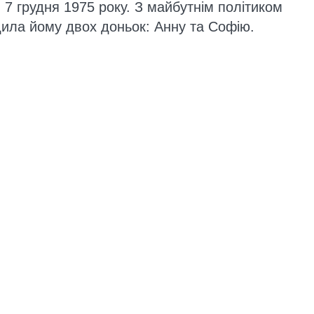
7 грудня 1975 року. З майбутнім політиком
одила йому двох доньок: Анну та Софію.