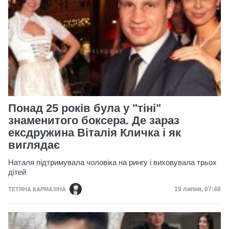
Понад 25 років була у "тіні"
знаменитого боксера. Де зараз
ексдружина Віталія Кличка і як
виглядає
Наталя підтримувала чоловіка на рингу і виховувала трьох
дітей
Дата публікац
19 липня, 07:48
ТЕТЯНА КАРМАЗІНА