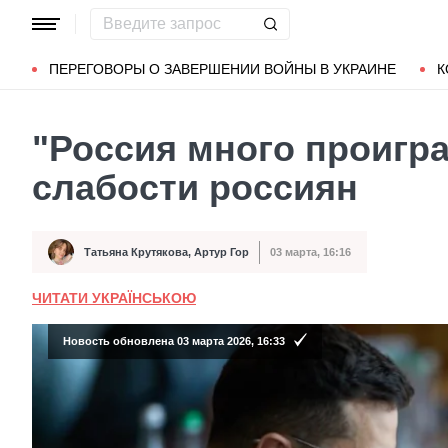
Популярные запросы
Мариуполь
Донбасс
Зеленский
ПЕРЕГОВОРЫ О ЗАВЕРШЕНИИ ВОЙНЫ В УКРАИНЕ
К
"Россия много проигра
слабости россиян
Татьяна Крутякова
,
Артур Гор
03 марта, 16:16
Автор
Дата публикации
ЧИТАТИ УКРАЇНСЬКОЮ
Новость обновлена 03 марта 2026, 16:33