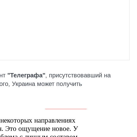
ент
"Телеграфа"
, присутствовавший на
ого, Украина может получить
 некоторых направлениях
н. Это ощущение новое. У
блема с личным составом.