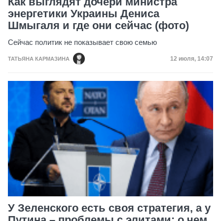
Как выглядят дочери министра
энергетики Украины Дениса
Шмыгаля и где они сейчас (фото)
Сейчас политик не показывает свою семью
Дата публик
12 июля, 14:07
ТАТЬЯНА КАРМАЗИНА
У Зеленского есть своя стратегия, а у
Путина – проблемы с элитами: о чем