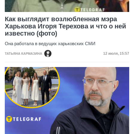
Как выглядит возлюбленная мэра
Харькова Игоря Терехова и что о ней
известно (фото)
Она работала в ведущих харьковских СМИ
Дата публик
12 июля, 15:57
ТАТЬЯНА КАРМАЗИНА