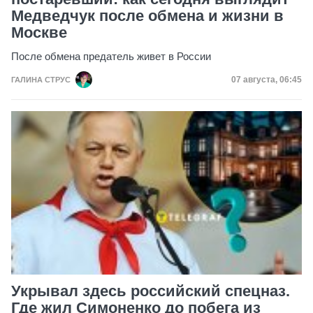
Медведчук после обмена и жизни в
Москве
После обмена предатель живет в России
Дата публика
07 августа, 06:45
ГАЛИНА СТРУС
Укрывал здесь российский спецназ.
Где жил Симоненко до побега из