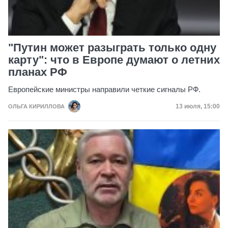
"Путин может разыграть только одну
карту": что в Европе думают о летних
планах РФ
Европейские министры направили четкие сигналы РФ.
Дата публик
13 июля, 15:00
ОЛЬГА КИРИЛЛОВА