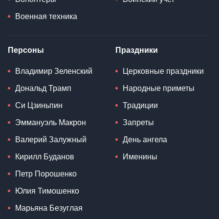
Военная техника
Персоны
Праздники
Владимир Зеленский
Церковные праздники
Дональд Трамп
Народные приметы
Си Цзиньпин
Традиции
Эммануэль Макрон
Запреты
Валерий Залужный
День ангела
Кирилл Буданов
Именины
Петр Порошенко
Юлия Тимошенко
Марьяна Безуглая