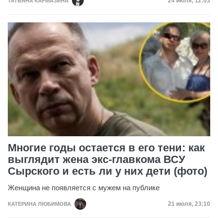
Дата публик
24 июля, 12:03
ТАТЬЯНА КАРМАЗИНА
Многие годы остается в его тени: как
выглядит жена экс-главкома ВСУ
Сырского и есть ли у них дети (фото)
Женщина не появляется с мужем на публике
Дата публик
21 июля, 23:10
КАТЕРИНА ЛЮБИМОВА