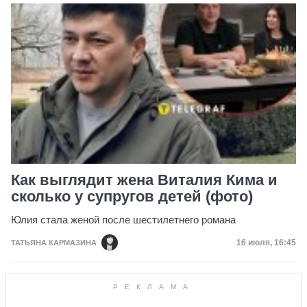
Как выглядит жена Виталия Кима и
сколько у супругов детей (фото)
Юлия стала женой после шестилетнего романа
Дата публик
16 июля, 16:45
ТАТЬЯНА КАРМАЗИНА