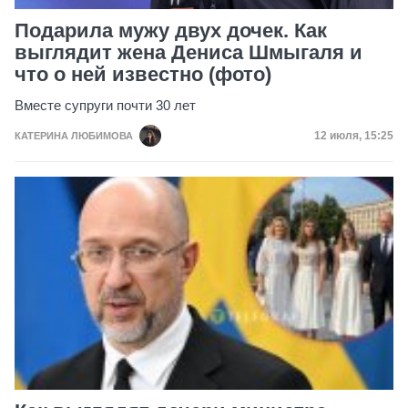
Подарила мужу двух дочек. Как
выглядит жена Дениса Шмыгаля и
что о ней известно (фото)
Вместе супруги почти 30 лет
Дата публик
12 июля, 15:25
КАТЕРИНА ЛЮБИМОВА