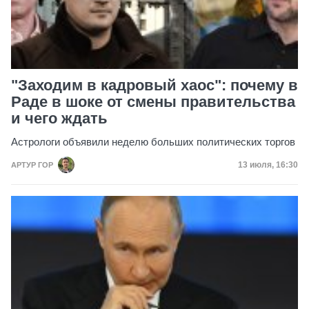
"Заходим в кадровый хаос": почему в
Раде в шоке от смены правительства
и чего ждать
Астрологи объявили неделю больших политических торгов
Дата публик
13 июля, 16:30
АРТУР ГОР