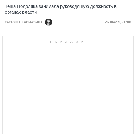
Теща Подоляка занимала руководящую должность в
органах власти
Дата публик
26 июля, 21:08
ТАТЬЯНА КАРМАЗИНА