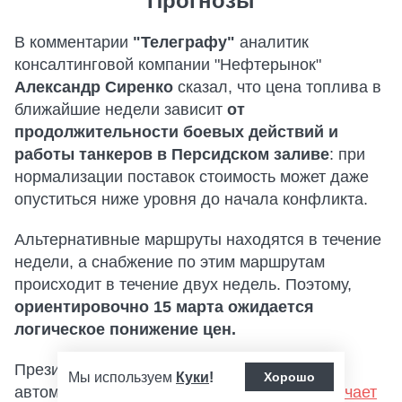
Прогнозы
В комментарии
"Телеграфу"
аналитик
консалтинговой компании "Нефтерынок"
Александр Сиренко
сказал, что цена топлива в
ближайшие недели зависит
от
продолжительности боевых действий и
работы танкеров в Персидском заливе
: при
нормализации поставок стоимость может даже
опуститься ниже уровня до начала конфликта.
Альтернативные маршруты находятся в течение
недели, а снабжение по этим маршрутам
происходит в течение двух недель. Поэтому,
ориентировочно 15 марта ожидается
логическое понижение цен.
Президент британской ассоциации
Мы используем
Куки
!
Хорошо
автомобилистов AA
Эдмунд Кинг
не исключает