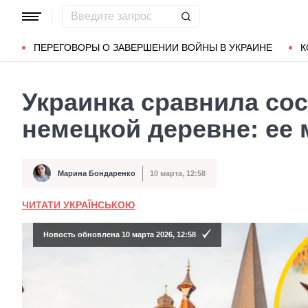
Популярные запросы
Мариуполь
Донбасс
Зеленский
ПЕРЕГОВОРЫ О ЗАВЕРШЕНИИ ВОЙНЫ В УКРАИНЕ
К
Украинка сравнила сос
немецкой деревне: ее
Марина Бондаренко
10 марта, 12:58
Автор
Дата публикации
ЧИТАТИ УКРАЇНСЬКОЮ
Новость обновлена 10 марта 2026, 12:58