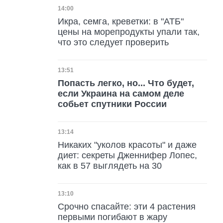
Дата публикации
14:00
Икра, семга, креветки: в "АТБ"
цены на морепродукты упали так,
что это следует проверить
Дата публикации
13:51
Попасть легко, но... Что будет,
если Украина на самом деле
собьет спутники России
Дата публикации
13:14
Никаких "уколов красоты" и даже
диет: секреты Дженнифер Лопес,
как в 57 выглядеть на 30
Дата публикации
13:10
Срочно спасайте: эти 4 растения
первыми погибают в жару