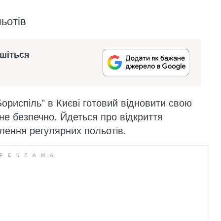
ьотів
ишіться
ориспіль" в Києві готовий відновити свою
ане безпечно. Йдеться про відкриття
влення регулярних польотів.