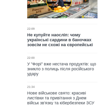
Дата публікації
22:09
Не купуйте наосліп: чому
українські сардини в баночках
зовсім не схожі на європейські
Дата публікації
22:00
У "Форі" вже нестача продуктів: що
зникло з полиць після російського
удару
Дата публікації
21:34
Нове військове свято: красиві
листівки та привітання з Днем
військ зв'язку та кібербезпеки ЗСУ