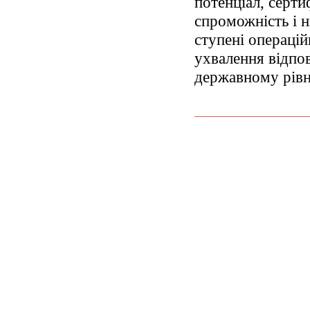
потенціал, серти
спроможність і 
ступені операцій
ухвалення відпо
державному рівн