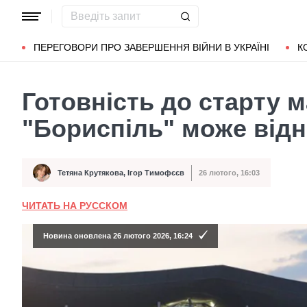
Популярні запити
Маріуполь
Донбас
Зеленський
Л
ПЕРЕГОВОРИ ПРО ЗАВЕРШЕННЯ ВІЙНИ В УКРАЇНІ
К
Готовність до старту 
"Бориспіль" може від
Тетяна Крутякова
,
Ігор Тимофєєв
26 лютого, 16:03
Автор
Дата публікації
ЧИТАТЬ НА РУССКОМ
Новина оновлена 26 лютого 2026, 16:24