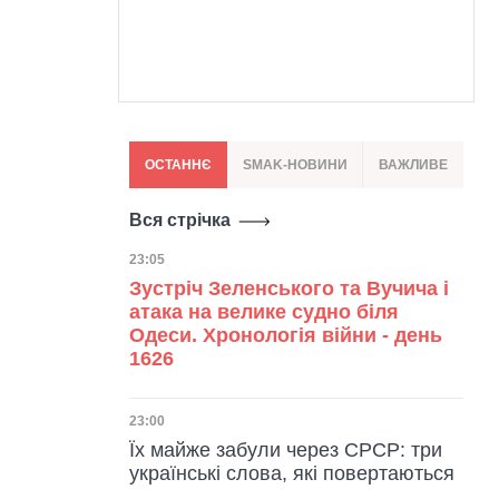
ОСТАННЄ
SMAK-НОВИНИ
ВАЖЛИВЕ
Вся стрічка
Дата публікації
23:05
Зустріч Зеленського та Вучича і
атака на велике судно біля
Одеси. Хронологія війни - день
1626
Дата публікації
23:00
Їх майже забули через СРСР: три
українські слова, які повертаються