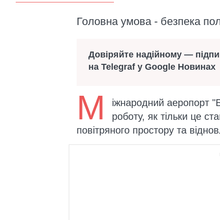
Головна умова - безпека пол
Довіряйте надійному — підп
на Telegraf у Google Новинах
М
іжнародний аеропорт "Б
роботу, як тільки це ст
повітряного простору та відно