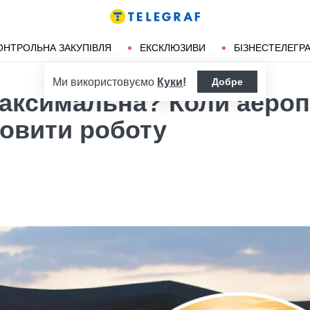
ендліз
Херсон
ОНТРОЛЬНА ЗАКУПІВЛЯ
ЕКСКЛЮЗИВИ
БІЗНЕСТЕЛЕГР
Ми використовуємо
Куки
!
Добре
максимальна? Коли аеро
новити роботу