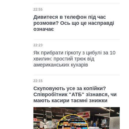
Дата публікації
22:55
Дивитеся в телефон під час
розмови? Ось що це насправді
означає
Дата публікації
22:23
Як прибрати гіркоту з цибулі за 10
хвилин: простий трюк від
американських кухарів
Дата публікації
22:15
Скуповують усе за копійки?
Співробітник "АТБ" зізнався, чи
мають касири таємні знижки