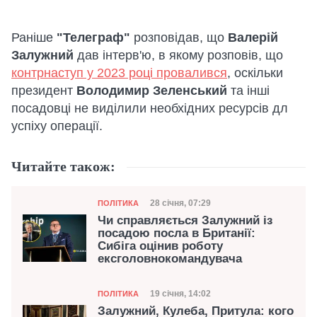
Раніше
"Телеграф"
розповідав, що
Валерій
Залужний
дав інтерв'ю, в якому розповів, що
контрнаступ у 2023 році провалився
, оскільки
президент
Володимир Зеленський
та інші
посадовці не виділили необхідних ресурсів дл
успіху операції.
Читайте також:
Категорія
Дата публікації
28 січня, 07:29
ПОЛІТИКА
Чи справляється Залужний із
посадою посла в Британії:
Сибіга оцінив роботу
ексголовнокомандувача
Категорія
Дата публікації
19 січня, 14:02
ПОЛІТИКА
Залужний, Кулеба, Притула: кого