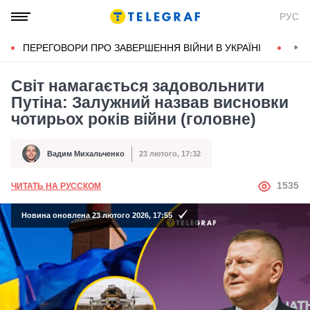
РУС
ПЕРЕГОВОРИ ПРО ЗАВЕРШЕННЯ ВІЙНИ В УКРАЇНІ
КОН
Світ намагається задовольнити
Путіна: Залужний назвав висновки
чотирьох років війни (головне)
Вадим Михальченко
23 лютого, 17:32
Автор
Дата публікації
АВТОР
1535
ЧИТАТЬ НА РУССКОМ
Новина оновлена 23 лютого 2026, 17:55