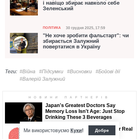
і навіщо збирає навколо себе
Зеленський
Категорія
Дата публікації
30 грудня 2025, 17:59
ПОЛІТИКА
"Не хоче зробити фальстарт": чи
збирається Залужний
повертатися в Україну
Теги:
#Війна
#Підсумки
#Висновки
#Бойові дії
#Валерій Залужний
Ми використовуємо
Куки
!
Добре