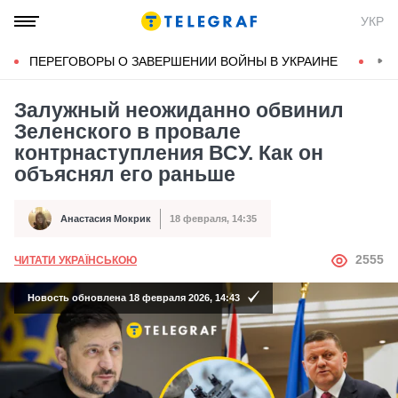
УКР
ПЕРЕГОВОРЫ О ЗАВЕРШЕНИИ ВОЙНЫ В УКРАИНЕ
КОН
Залужный неожиданно обвинил
Зеленского в провале
контрнаступления ВСУ. Как он
объяснял его раньше
Анастасия Мокрик
18 февраля, 14:35
Автор
Дата публикации
АВТОР
2555
ЧИТАТИ УКРАЇНСЬКОЮ
Новость обновлена 18 февраля 2026, 14:43