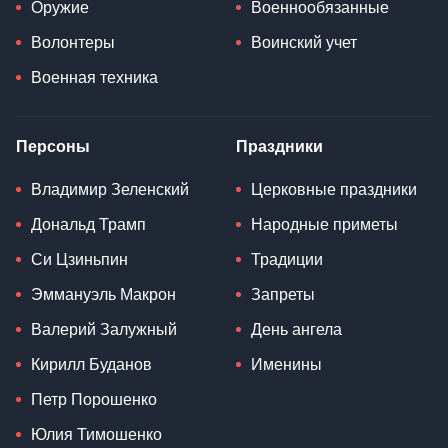
Оружие
Военнообязанные
Волонтеры
Воинский учет
Военная техника
Персоны
Праздники
Владимир Зеленский
Церковные праздники
Дональд Трамп
Народные приметы
Си Цзиньпин
Традиции
Эммануэль Макрон
Запреты
Валерий Залужный
День ангела
Кирилл Буданов
Именины
Петр Порошенко
Юлия Тимошенко