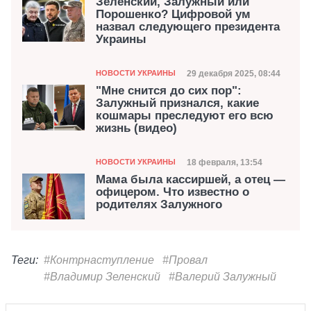
Зеленский, Залужный или
Порошенко? Цифровой ум
назвал следующего президента
Украины
Категория
Дата публикации
29 декабря 2025, 08:44
НОВОСТИ УКРАИНЫ
"Мне снится до сих пор":
Залужный признался, какие
кошмары преследуют его всю
жизнь (видео)
Категория
Дата публикации
18 февраля, 13:54
НОВОСТИ УКРАИНЫ
Мама была кассиршей, а отец —
офицером. Что известно о
родителях Залужного
Теги:
#Контрнаступление
#Провал
#Владимир Зеленский
#Валерий Залужный