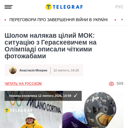
РУС
ПЕРЕГОВОРИ ПРО ЗАВЕРШЕННЯ ВІЙНИ В УКРАЇНІ
КОН
Шолом налякав цілий МОК:
ситуацію з Гераскевичем на
Олімпіаді описали чіткими
фотожабами
Анастасія Мокрик
12 лютого, 14:16
Автор
Дата публікації
АВТОР
509
ЧИТАТЬ НА РУССКОМ
Новина оновлена 12 лютого 2026, 14:59