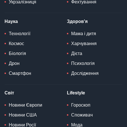
Укрзалізниця
Фехтування
Наука
Здоров'я
Технології
Мама і дитя
Космос
Харчування
Біологія
Дієта
Дрон
Психологія
Смартфон
Дослідження
Світ
Lifestyle
Новини Європи
Гороскоп
Новини США
Споживач
Новини Росії
Мода