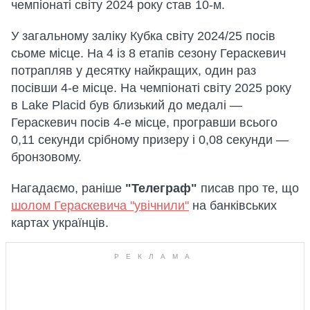
чемпіонаті світу 2024 року став 10-м.
У загальному заліку Кубка світу 2024/25 посів
сьоме місце. На 4 із 8 етапів сезону Гераскевич
потрапляв у десятку найкращих, один раз
посівши 4-е місце. На чемпіонаті світу 2025 року
в Lake Placid був близький до медалі —
Гераскевич посів 4-е місце, програвши всього
0,11 секунди срібному призеру і 0,08 секунди —
бронзовому.
Нагадаємо, раніше
"Телеграф"
писав про те, що
шолом Гераскевича "увічнили"
на банківських
картах українців.