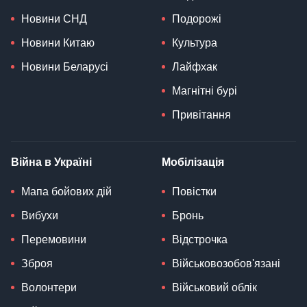
Новини СНД
Подорожі
Новини Китаю
Культура
Новини Беларусі
Лайфхак
Магнітні бурі
Привітання
Війна в Україні
Мобілізація
Мапа бойових дій
Повістки
Вибухи
Бронь
Перемовини
Відстрочка
Зброя
Військовозобов'язані
Волонтери
Військовий облік