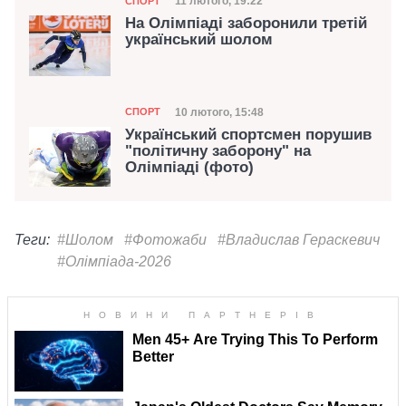
Дата публікації
11 лютого, 19:22
СПОРТ
На Олімпіаді заборонили третій
український шолом
Категорія
Дата публікації
10 лютого, 15:48
СПОРТ
Український спортсмен порушив
"політичну заборону" на
Олімпіаді (фото)
Теги:
#Шолом
#Фотожаби
#Владислав Гераскевич
#Олімпіада-2026