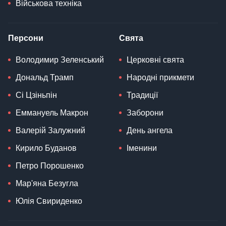
Військова техніка
Персони
Свята
Володимир Зеленський
Церковні свята
Дональд Трамп
Народні прикмети
Сі Цзіньпін
Традиції
Еммануель Макрон
Заборони
Валерій Залужний
День ангела
Кирило Буданов
Іменини
Петро Порошенко
Мар'яна Безугла
Юлія Свириденко