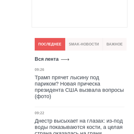
ПОСЛЕДНЕЕ
SMAK-НОВОСТИ
ВАЖНОЕ
Вся лента
Дата публикации
09:26
Трамп прячет лысину под
париком? Новая прическа
президента США вызвала вопросы
(фото)
Дата публикации
09:22
Днестр высыхает на глазах: из-под
воды показываются кости, а целая
страна оказалась на грани