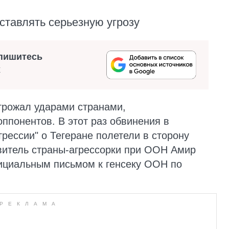
ставлять серьезную угрозу
пишитесь
х
грожал ударами странами,
понентов. В этот раз обвинения в
грессии" о Тегеране полетели в сторону
витель страны-агрессорки при ООН Амир
ициальным письмом к генсеку ООН по