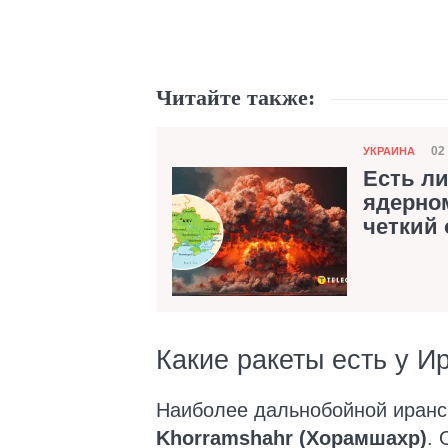
Читайте также:
Категория
02
УКРАИНА
Д
Есть ли
ядерно
четкий 
Какие ракеты есть у И
Наиболее дальнобойной иранск
Khorramshahr (Хорамшахр)
. 