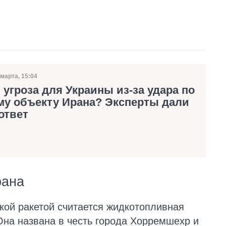
 марта, 15:04
ата публикации
 угроза для Украины из-за удара по
му объекту Ирана? Эксперты дали
ответ
рана
ой ракетой считается жидкотопливная
Она названа в честь города Хорремшехр и