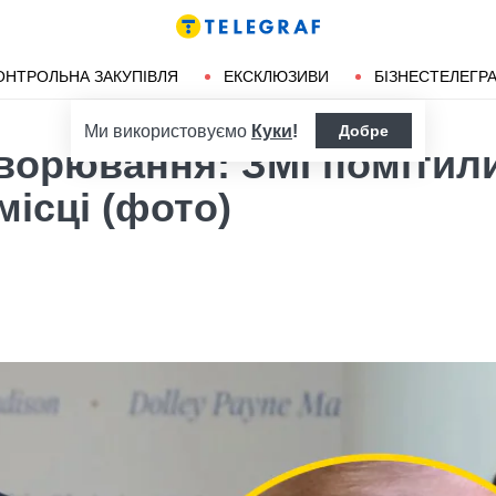
ендліз
Херсон
ОНТРОЛЬНА ЗАКУПІВЛЯ
ЕКСКЛЮЗИВИ
БІЗНЕСТЕЛЕГР
Ми використовуємо
Куки
!
Добре
хворювання: ЗМІ помітил
місці (фото)