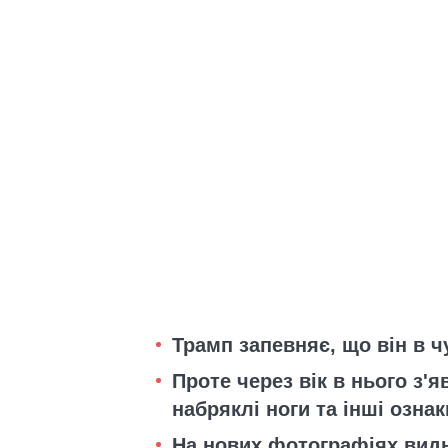
Трамп запевняє, що він в 
Проте через вік в нього з'я
набряклі ноги та інші ознак
На нових фотографіях вид