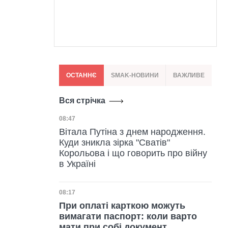
ОСТАННЄ
SMAK-НОВИНИ
ВАЖЛИВЕ
Вся стрічка
Дата публікації
08:47
Вітала Путіна з днем народження.
Куди зникла зірка "Сватів"
Корольова і що говорить про війну
в Україні
Дата публікації
08:17
При оплаті карткою можуть
вимагати паспорт: коли варто
мати при собі документ