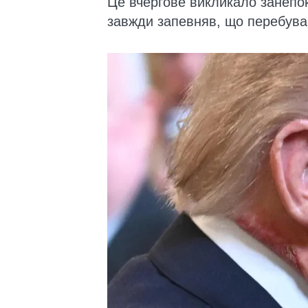
Це вчергове викликало занепо
завжди запевняв, що перебуває