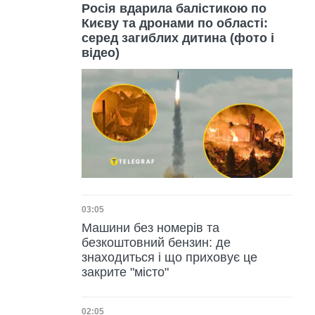
Росія вдарила балістикою по
Києву та дронами по області:
серед загиблих дитина (фото і
відео)
Дата публікації
03:05
Машини без номерів та
безкоштовний бензин: де
знаходиться і що приховує це
закрите "місто"
Дата публікації
02:05