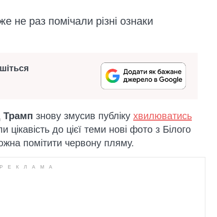
е не раз помічали різні ознаки
ишіться
 Трамп
знову змусив публіку
хвилюватись
іли цікавість до цієї теми нові фото з Білого
ожна помітити червону пляму.