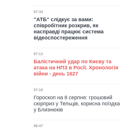
Дата публікації
07:34
"АТБ" слідкує за вами:
співробітник розкрив, як
насправді працює система
відеоспостереження
Дата публікації
07:13
Балістичний удар по Києву та
атака на НПЗ в Росії. Хронологія
війни - день 1627
Дата публікації
07:10
Гороскоп на 8 серпня: грошовий
сюрприз у Тельців, корисна поїздка
у Близнюків
Дата публікації
06:47