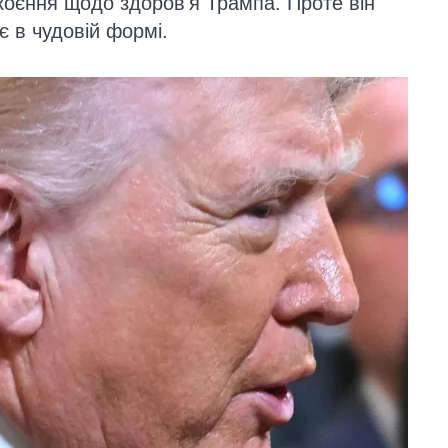
коєння щодо здоров'я Трампа. Проте він
 в чудовій формі.