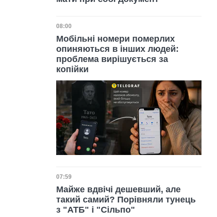
Дата публікації
08:00
Мобільні номери померлих
опиняються в інших людей:
проблема вирішується за
копійки
Дата публікації
07:59
Майже вдвічі дешевший, але
такий самий? Порівняли тунець
з "АТБ" і "Сільпо"