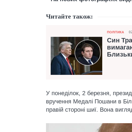
Читайте також:
Категорія
0
ПОЛІТИКА
Д
Син Тр
вимага
Близьк
У понеділок, 2 березня, прези
вручення Медалі Пошани в Біл
правій стороні шиї. Вона вигл