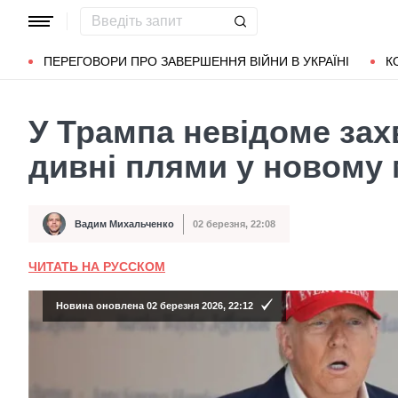
Популярні запити
Маріуполь
Донбас
Зеленський
Л
ПЕРЕГОВОРИ ПРО ЗАВЕРШЕННЯ ВІЙНИ В УКРАЇНІ
К
У Трампа невідоме за
дивні плями у новому 
Вадим Михальченко
02 березня, 22:08
Автор
Дата публікації
ЧИТАТЬ НА РУССКОМ
Новина оновлена 02 березня 2026, 22:12