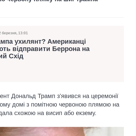
2 березня, 13:01
ата публікації
ампа ухилянт? Американці
ють відправити Беррона на
ий Схід
дент Дональд Трамп з'явився на церемонії
ому домі з помітною червоною плямою на
ядала схожою на висип або екзему.