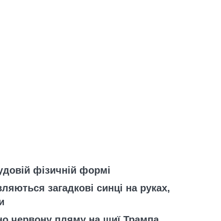
чудовій фізичній формі
вляються загадкові синці на руках,
и
но червону пляму на шиї Трампа