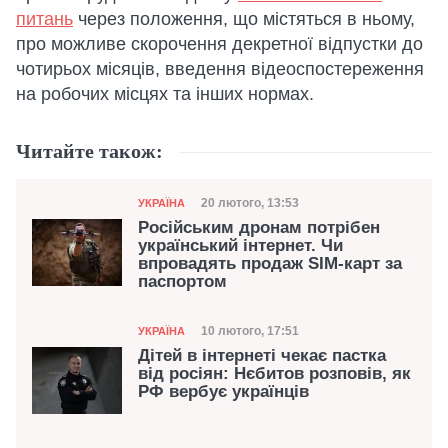
питань
через положення, що містяться в ньому,
про можливе скорочення декретної відпустки до
чотирьох місяців, введення відеоспостереження
на робочих місцях та інших нормах.
Читайте також:
Категорія
Дата публікації
20 лютого, 13:53
УКРАЇНА
Російським дронам потрібен
український інтернет. Чи
впровадять продаж SIM-карт за
паспортом
Категорія
Дата публікації
10 лютого, 17:51
УКРАЇНА
Дітей в інтернеті чекає пастка
від росіян: Нєбитов розповів, як
РФ вербує українців