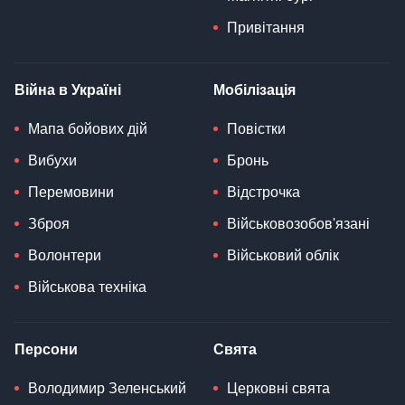
Привітання
Війна в Україні
Мобілізація
Мапа бойових дій
Повістки
Вибухи
Бронь
Перемовини
Відстрочка
Зброя
Військовозобов'язані
Волонтери
Військовий облік
Військова техніка
Персони
Свята
Володимир Зеленський
Церковні свята