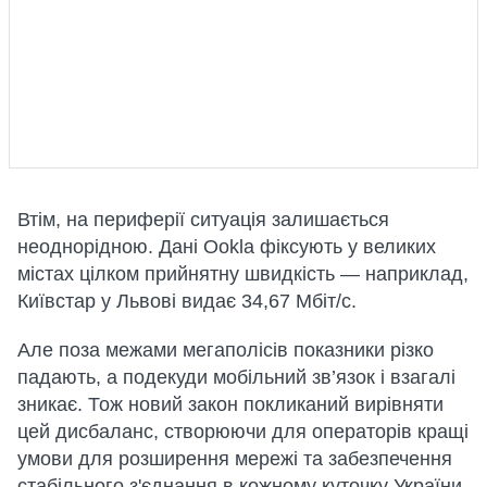
Втім, на периферії ситуація залишається
неоднорідною. Дані Ookla фіксують у великих
містах цілком прийнятну швидкість — наприклад,
Київстар у Львові видає 34,67 Мбіт/с.
Але поза межами мегаполісів показники різко
падають, а подекуди мобільний зв’язок і взагалі
зникає. Тож новий закон покликаний вирівняти
цей дисбаланс, створюючи для операторів кращі
умови для розширення мережі та забезпечення
стабільного з'єднання в кожному куточку України.