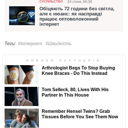
Категорія
Дата публікації
24 січня, 09:30
СУСПІЛЬСТВО
Обіцяють 72 години без світла,
але є нюанс: як насправді
працює оптоволоконний
інтернет
Теги:
#Інтернет
#Швидкість