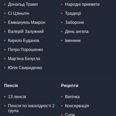
Дональд Трамп
Народні прикмети
Сі Цзіньпін
Традиції
Еммануель Макрон
Заборони
Валерій Залужний
День ангела
Кирило Буданов
Іменини
Петро Порошенко
Мар'яна Безугла
Юлія Свириденко
Пенсія
Рецепти
13 пенсія
Випічка
Пенсія по інвалідності 2
Консервація
група
Супи