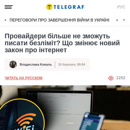
РУС
ПЕРЕГОВОРИ ПРО ЗАВЕРШЕННЯ ВІЙНИ В УКРАЇНІ
КОН
Провайдери більше не зможуть
писати безліміт? Що змінює новий
закон про інтернет
Владислава Коваль
10 березня, 09:04
Автор
Дата публікації
АВТОР
1252
ЧИТАТЬ НА РУССКОМ