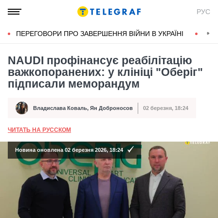
РУС
ПЕРЕГОВОРИ ПРО ЗАВЕРШЕННЯ ВІЙНИ В УКРАЇНІ
КОН
NAUDI профінансує реабілітацію
важкопоранених: у клініці "Оберіг"
підписали меморандум
Владислава Коваль
,
Ян Доброносов
02 березня, 18:24
Автор
Дата публікації
ЧИТАТЬ НА РУССКОМ
А
Новина оновлена 02 березня 2026, 18:24