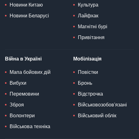
Новини Китаю
Культура
Новини Беларусі
Лайфхак
Магнітні бурі
Привітання
Війна в Україні
Мобілізація
Мапа бойових дій
Повістки
Вибухи
Бронь
Перемовини
Відстрочка
Зброя
Військовозобов'язані
Волонтери
Військовий облік
Військова техніка