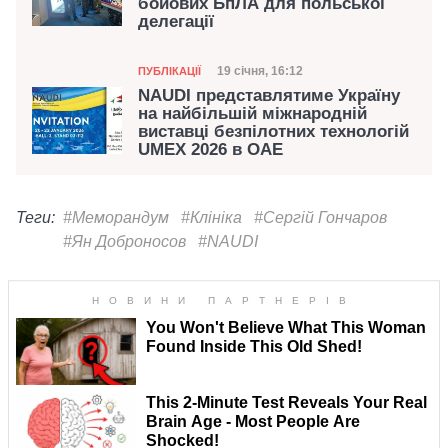
бойових БпЛА для польської
делегації
Категорія
Дата публікації
19 січня, 16:12
ПУБЛІКАЦІЇ
NAUDI представлятиме Україну
на найбільшій міжнародній
виставці безпілотних технологій
UMEX 2026 в ОАЕ
Теги:
#Меморандум
#Клініка
#Сергій Гончаров
#Ян Доброносов
#NAUDI