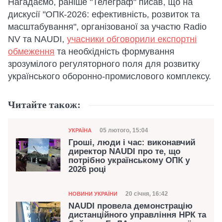
Нагадаємо, раніше "Телеграф" писав, що на
дискусії "ОПК-2026: ефективність, розвиток та
масштабування", організованої за участю Radio
NV та NAUDI,
учасники обговорили експортні
обмеження
та необхідність формування
зрозумілого регуляторного поля для розвитку
українського оборонно-промислового комплексу.
Читайте також:
Категорія
Дата публікації
05 лютого, 15:04
УКРАЇНА
Гроші, люди і час: виконавчий
директор NAUDI про те, що
потрібно українському ОПК у
2026 році
Категорія
Дата публікації
20 січня, 16:42
НОВИНИ УКРАЇНИ
NAUDI провела демонстрацію
дистанційного управління НРК та