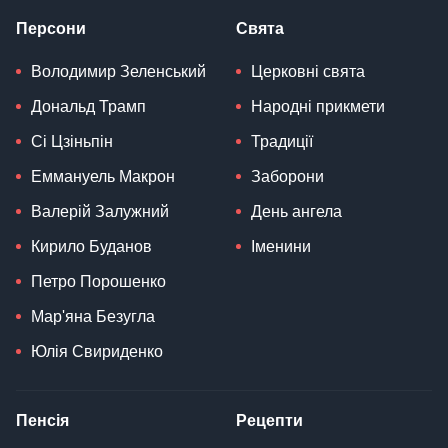
Персони
Свята
Володимир Зеленський
Церковні свята
Дональд Трамп
Народні прикмети
Сі Цзіньпін
Традиції
Еммануель Макрон
Заборони
Валерій Залужний
День ангела
Кирило Буданов
Іменини
Петро Порошенко
Мар'яна Безугла
Юлія Свириденко
Пенсія
Рецепти