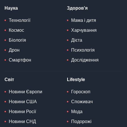
Наука
Здоров'я
Технології
Мама і дитя
Космос
Харчування
Біологія
Дієта
Дрон
Психологія
Смартфон
Дослідження
Світ
Lifestyle
Новини Європи
Гороскоп
Новини США
Споживач
Новини Росії
Мода
Новини СНД
Подорожі