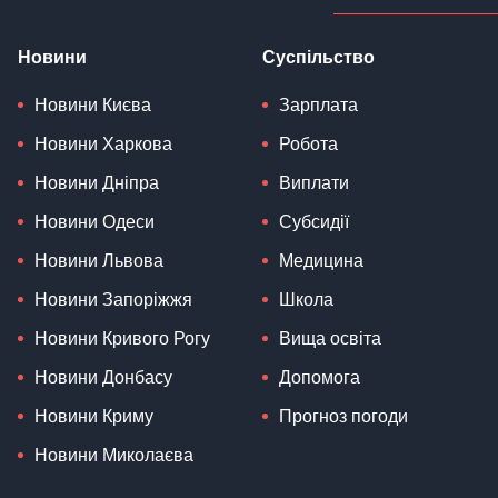
Новини
Суспільство
Новини Києва
Зарплата
Новини Харкова
Робота
Новини Дніпра
Виплати
Новини Одеси
Субсидії
Новини Львова
Медицина
Новини Запоріжжя
Школа
Новини Кривого Рогу
Вища освіта
Новини Донбасу
Допомога
Новини Криму
Прогноз погоди
Новини Миколаєва