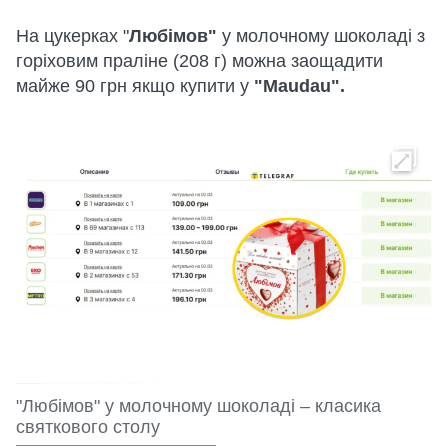
На цукерках "
Любімов"
у молочному шоколаді з
горіховим праліне (208 г) можна заощадити
майже 90 грн якщо купити у
"Maudau".
"Любімов" у молочному шоколаді – класика
святкового столу