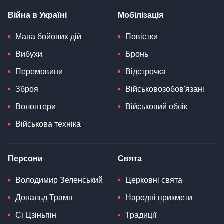
Війна в Україні
Мобілізація
Мапа бойових дій
Повістки
Вибухи
Бронь
Перемовини
Відстрочка
Зброя
Військовозобов'язані
Волонтери
Військовий облік
Військова техніка
Персони
Свята
Володимир Зеленський
Церковні свята
Дональд Трамп
Народні прикмети
Сі Цзіньпін
Традиції