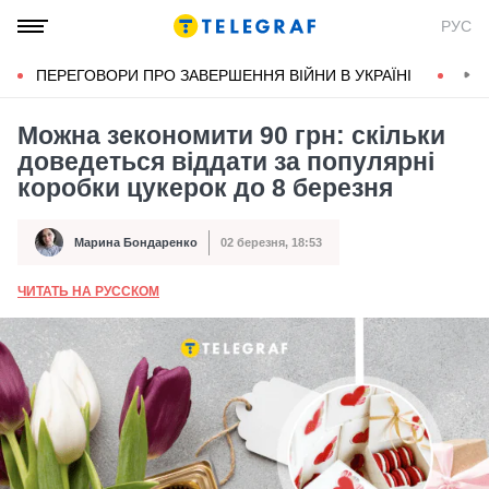
РУС
ПЕРЕГОВОРИ ПРО ЗАВЕРШЕННЯ ВІЙНИ В УКРАЇНІ
КОН
Можна зекономити 90 грн: скільки
доведеться віддати за популярні
коробки цукерок до 8 березня
Марина Бондаренко
02 березня, 18:53
Автор
Дата публікації
ЧИТАТЬ НА РУССКОМ
А