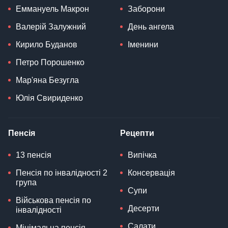
Еммануель Макрон
Заборони
Валерій Залужний
День ангела
Кирило Буданов
Іменини
Петро Порошенко
Мар'яна Безугла
Юлія Свириденко
Пенсія
Рецепти
13 пенсія
Випічка
Пенсія по інвалідності 2
Консервація
група
Супи
Військова пенсія по
Десерти
інвалідності
Салати
Мінімальна пенсія