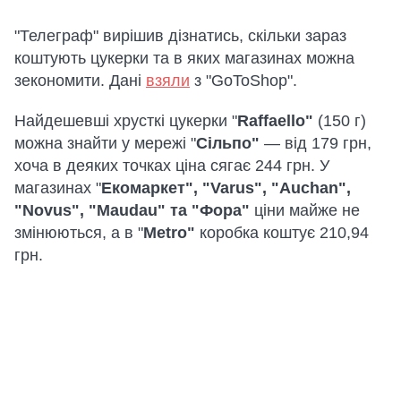
"Телеграф" вирішив дізнатись, скільки зараз
коштують цукерки та в яких магазинах можна
зекономити. Дані
взяли
з "GoToShop".
Найдешевші хрусткі цукерки "
Raffaello"
(150 г)
можна знайти у мережі "
Сільпо"
— від 179 грн,
хоча в деяких точках ціна сягає 244 грн. У
магазинах "
Екомаркет", "Varus", "Auchan",
"Novus", "Maudau" та "Фора"
ціни майже не
змінюються, а в "
Metro"
коробка коштує 210,94
грн.