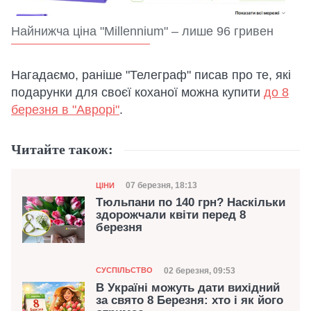
Найнижча ціна "Millennium" – лише 96 гривен
Нагадаємо, раніше "Телеграф" писав про те, які
подарунки для своєї коханої можна купити
до 8
березня в "Аврорі"
.
Читайте також:
Категорія
Дата публікації
07 березня, 18:13
ЦІНИ
Тюльпани по 140 грн? Наскільки
здорожчали квіти перед 8
березня
Категорія
Дата публікації
02 березня, 09:53
СУСПІЛЬСТВО
В Україні можуть дати вихідний
за свято 8 Березня: хто і як його