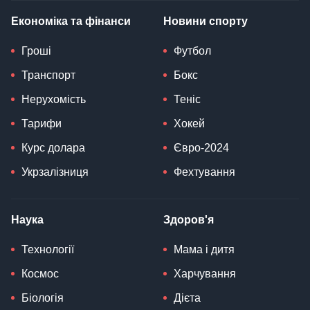
Економіка та фінанси
Новини спорту
Гроші
Футбол
Транспорт
Бокс
Нерухомість
Теніс
Тарифи
Хокей
Курс долара
Євро-2024
Укрзалізниця
Фехтування
Наука
Здоров'я
Технології
Мама і дитя
Космос
Харчування
Біологія
Дієта