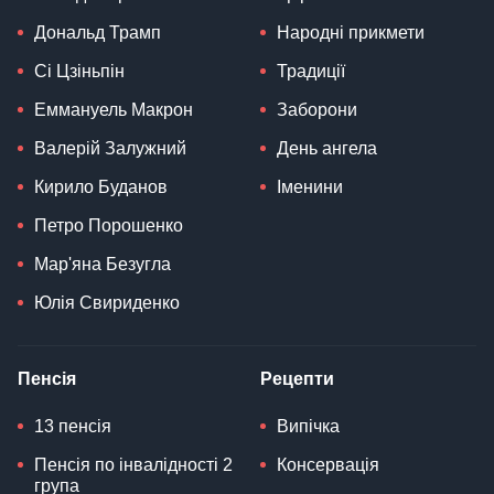
Дональд Трамп
Народні прикмети
Сі Цзіньпін
Традиції
Еммануель Макрон
Заборони
Валерій Залужний
День ангела
Кирило Буданов
Іменини
Петро Порошенко
Мар'яна Безугла
Юлія Свириденко
Пенсія
Рецепти
13 пенсія
Випічка
Пенсія по інвалідності 2
Консервація
група