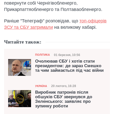
повернути собі Чернігівобленерго,
Прикарпаттяобленерго та Полтаваобленерго.
Раніше "Телеграф" розповідав, що
топ-офіцерів
ЗСУ та СБУ затримали
на великому хабарі.
Читайте також:
Категорія
Дата публікації
01 березня, 10:56
ПОЛІТИКА
Очолював СБУ і хотів стати
президентом: де зараз Смешко
та чим займається під час війни
Категорія
Дата публікації
20 лютого, 16:28
УКРАЇНА
Виробник патронів після
обшуків СБУ звернувся до
Зеленського: заявляє про
зупинку роботи