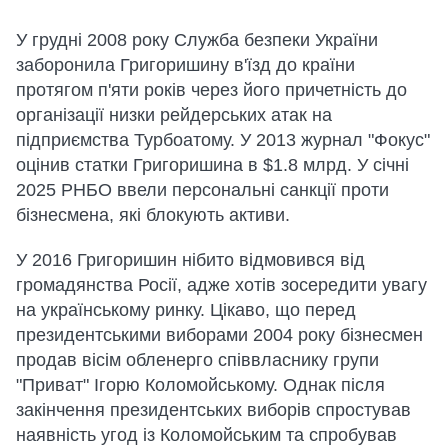
У грудні 2008 року Служба безпеки України
заборонила Григоришину в'їзд до країни
протягом п'яти років через його причетність до
організації низки рейдерських атак на
підприємства Турбоатому. У 2013 журнал "Фокус"
оцінив статки Григоришина в $1.8 млрд. У січні
2025 РНБО ввели персональні санкції проти
бізнесмена, які блокують активи.
У 2016 Григоришин нібито відмовився від
громадянства Росії, адже хотів зосередити увагу
на українському ринку. Цікаво, що перед
президентськими виборами 2004 року бізнесмен
продав вісім обленерго співвласнику групи
"Приват" Ігорю Коломойському. Однак після
закінчення президентських виборів спростував
наявність угод із Коломойським та спробував