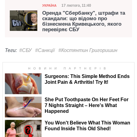
Категорія
Дата публікації
17 лютого, 11:40
УКРАЇНА
Оренда "Сбербанку", штрафи та
скандали: що відомо про
бізнесмена Кривецького, якого
перевіряє СБУ
Теги:
#СБУ
#Санкції
#Костянтин Григоришин