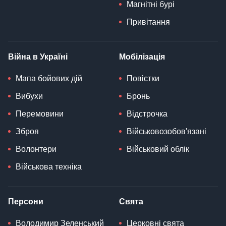
Магнітні бурі
Привітання
Війна в Україні
Мобілізація
Мапа бойових дій
Повістки
Вибухи
Бронь
Перемовини
Відстрочка
Зброя
Військовозобов'язані
Волонтери
Військовий облік
Військова техніка
Персони
Свята
Володимир Зеленський
Церковні свята