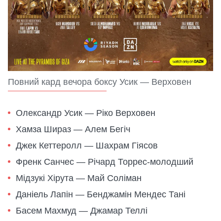
Повний кард вечора боксу Усик — Верховен
Олександр Усик — Ріко Верховен
Хамза Шираз — Алем Бегіч
Джек Кеттеролл — Шахрам Гіясов
Френк Санчес — Річард Торрес-молодший
Мідзукі Хірута — Май Соліман
Даніель Лапін — Бенджамін Мендес Тані
Басем Махмуд — Джамар Теллі