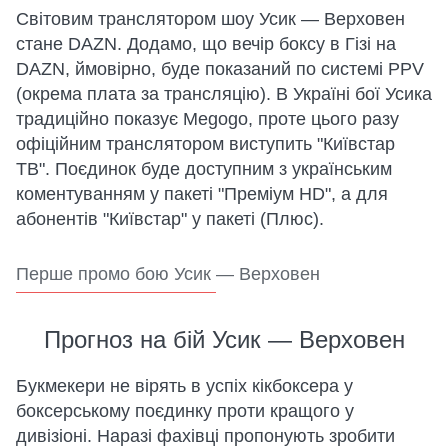
Світовим транслятором шоу Усик — Верховен
стане DAZN. Додамо, що вечір боксу в Гізі на
DAZN, ймовірно, буде показаний по системі PPV
(окрема плата за трансляцію). В Україні бої Усика
традиційно показує Megogo, проте цього разу
офіційним транслятором виступить "Київстар
ТВ". Поєдинок буде доступним з українським
коментуванням у пакеті "Преміум HD", а для
абонентів "Київстар" у пакеті (Плюс).
Перше промо бою Усик — Верховен
Прогноз на бій Усик — Верховен
Букмекери не вірять в успіх кікбоксера у
боксерському поєдинку проти кращого у
дивізіоні. Наразі фахівці пропонують зробити