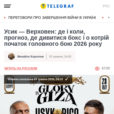
РУС
ПЕРЕГОВОРИ ПРО ЗАВЕРШЕННЯ ВІЙНИ В УКРАЇНІ
КОН
Усик — Верховен: де і коли,
прогноз, де дивитися бокс і о котрій
початок головного бою 2026 року
Михайло Корнілов
23 травня, 14:02
Автор
Дата публікації
АВТОР
6730
ЧИТАТЬ НА РУССКОМ
Новина оновлена 23 травня 2026, 14:33