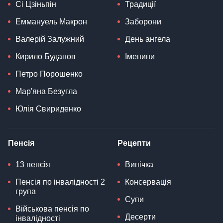
Сі Цзіньпін
Традиції
Еммануель Макрон
Заборони
Валерій Залужний
День ангела
Кирило Буданов
Іменини
Петро Порошенко
Мар'яна Безугла
Юлія Свириденко
Пенсія
Рецепти
13 пенсія
Випічка
Пенсія по інвалідності 2
Консервація
група
Супи
Військова пенсія по
Десерти
інвалідності