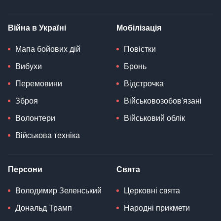
Війна в Україні
Мобілізація
Мапа бойових дій
Повістки
Вибухи
Бронь
Перемовини
Відстрочка
Зброя
Військовозобов'язані
Волонтери
Військовий облік
Військова техніка
Персони
Свята
Володимир Зеленський
Церковні свята
Дональд Трамп
Народні прикмети