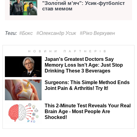
"Золотий м’яч": Усик-футболіст
став мемом
Теги:
#Бокс
#Олександр Усик
#Ріко Верхувен