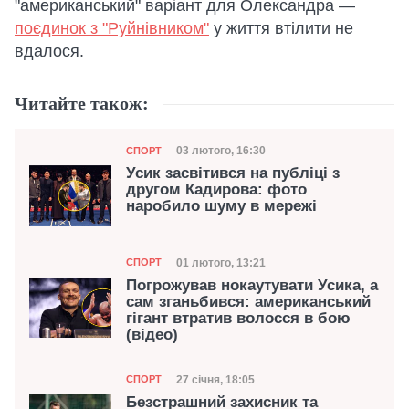
"американський" варіант для Олександра —
поєдинок з "Руйнівником"
у життя втілити не
вдалося.
Читайте також:
Категорія
Дата публікації
03 лютого, 16:30
СПОРТ
Усик засвітився на публіці з
другом Кадирова: фото
наробило шуму в мережі
Категорія
Дата публікації
01 лютого, 13:21
СПОРТ
Погрожував нокаутувати Усика, а
сам зганьбився: американський
гігант втратив волосся в бою
(відео)
Категорія
Дата публікації
27 січня, 18:05
СПОРТ
Безстрашний захисник та