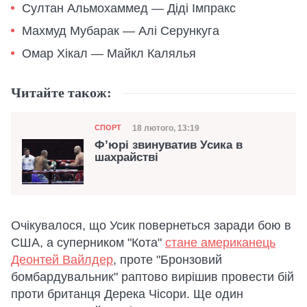
Султан Альмохаммед — Діді Імпракс
Махмуд Мубарак — Алі Серункуга
Омар Хікал — Майкл Калялья
Читайте також:
Категорія
Дата публікації
18 лютого, 13:19
СПОРТ
Ф’юрі звинуватив Усика в
шахрайстві
Очікувалося, що Усик повернеться заради бою в
США, а суперником "Кота"
стане американець
Деонтей Вайлдер
, проте "Бронзовий
бомбардувальник" раптово вирішив провести бій
проти британця Дерека Чісори. Ще один