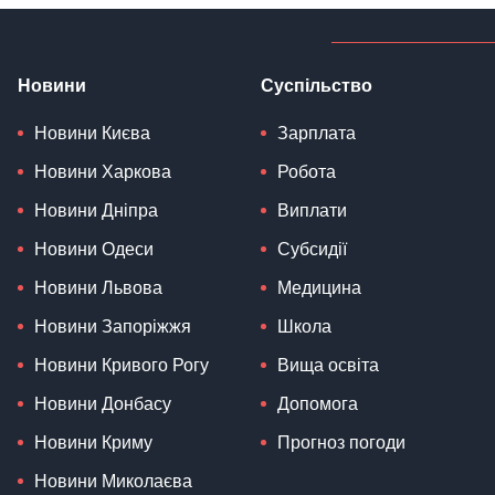
Новини
Суспільство
Новини Києва
Зарплата
Новини Харкова
Робота
Новини Дніпра
Виплати
Новини Одеси
Субсидії
Новини Львова
Медицина
Новини Запоріжжя
Школа
Новини Кривого Рогу
Вища освіта
Новини Донбасу
Допомога
Новини Криму
Прогноз погоди
Новини Миколаєва