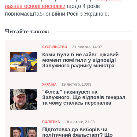
назвав основі висновки
щодо 4 років
повномасштабної війни Росії з Україною.
Читайте також:
Категорія
Дата публікації
21 лютого, 14:37
СУСПІЛЬСТВО
Коми були б не зайві: цікавий
момент помітили у відповіді
Залужного раднику міністра
Категорія
Дата публікації
19 лютого, 13:08
УКРАЇНА
"Флеш" накинувся на
Залужного. Що відповів генерал
та чому сталась перепалка
Категорія
Дата публікації
18 лютого, 21:03
ПОЛІТИКА
Підготовка до виборів чи
політичний фальстарт? Що