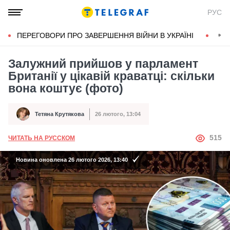
РУС
ПЕРЕГОВОРИ ПРО ЗАВЕРШЕННЯ ВІЙНИ В УКРАЇНІ
КОН
Залужний прийшов у парламент
Британії у цікавій краватці: скільки
вона коштує (фото)
Тетяна Крутякова
26 лютого, 13:04
Автор
Дата публікації
АВТОР
515
ЧИТАТЬ НА РУССКОМ
Новина оновлена 26 лютого 2026, 13:40