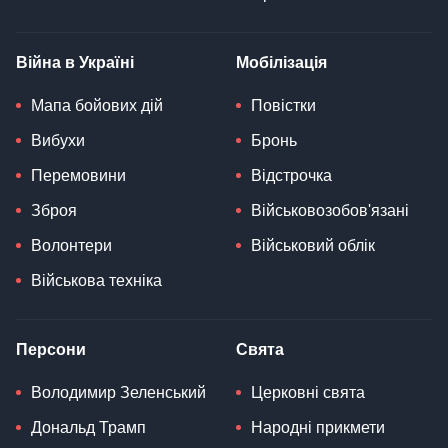
Війна в Україні
Мобілізація
Мапа бойових дій
Повістки
Вибухи
Бронь
Перемовини
Відстрочка
Зброя
Військовозобов'язані
Волонтери
Військовий облік
Військова техніка
Персони
Свята
Володимир Зеленський
Церковні свята
Дональд Трамп
Народні прикмети