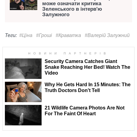
може означати критика
Зеленського в інтерв'ю
Залужного
Теги:
#Ціна
#Гроші
#Краватка
#Валерій Залужний