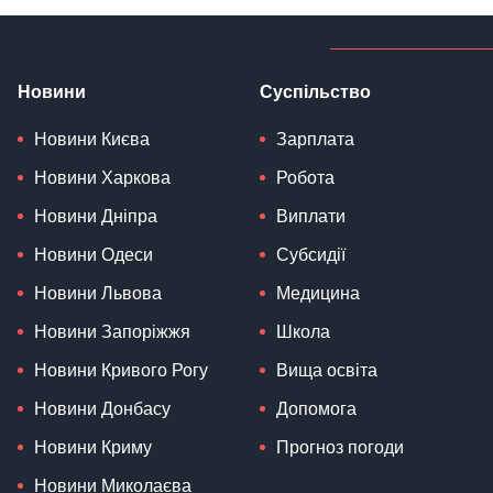
Новини
Суспільство
Новини Києва
Зарплата
Новини Харкова
Робота
Новини Дніпра
Виплати
Новини Одеси
Субсидії
Новини Львова
Медицина
Новини Запоріжжя
Школа
Новини Кривого Рогу
Вища освіта
Новини Донбасу
Допомога
Новини Криму
Прогноз погоди
Новини Миколаєва