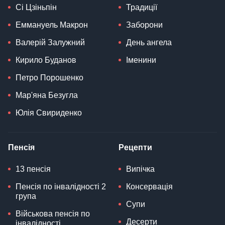
Сі Цзіньпін
Традиції
Еммануель Макрон
Заборони
Валерій Залужний
День ангела
Кирило Буданов
Іменини
Петро Порошенко
Мар'яна Безугла
Юлія Свириденко
Пенсія
Рецепти
13 пенсія
Випічка
Пенсія по інвалідності 2
Консервація
група
Супи
Військова пенсія по
Десерти
інвалідності