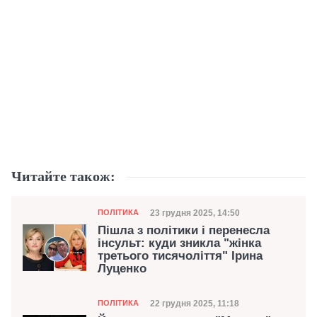
Читайте також:
Категорія
Дата публікації
23 грудня 2025, 14:50
ПОЛІТИКА
Пішла з політики і перенесла
інсульт: куди зникла "жінка
третього тисячоліття" Ірина
Луценко
Категорія
Дата публікації
22 грудня 2025, 11:18
ПОЛІТИКА