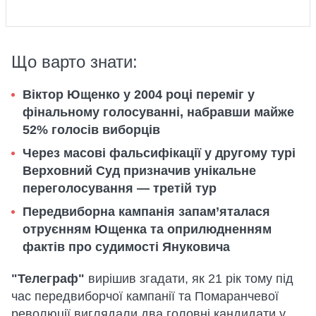
Що варто знати:
Віктор Ющенко у 2004 році переміг у
фінальному голосуванні, набравши майже
52% голосів виборців
Через масові фальсифікації у другому турі
Верховний Суд призначив унікальне
переголосування — третій тур
Передвиборна кампанія запам’яталася
отруєнням Ющенка та оприлюдненням
фактів про судимості Януковича
"Телеграф"
вирішив згадати, як 21 рік тому під
час передвиборчої кампанії та Помаранчевої
революції виглядали два головні кандидати у