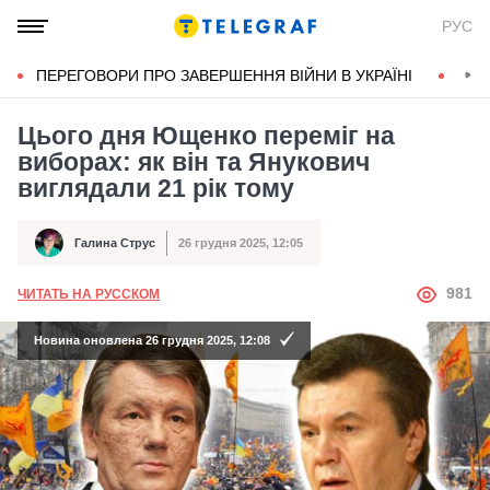
РУС
ПЕРЕГОВОРИ ПРО ЗАВЕРШЕННЯ ВІЙНИ В УКРАЇНІ
КОН
Цього дня Ющенко переміг на
виборах: як він та Янукович
виглядали 21 рік тому
Галина Струс
26 грудня 2025, 12:05
Автор
Дата публікації
АВТОР
981
ЧИТАТЬ НА РУССКОМ
Новина оновлена 26 грудня 2025, 12:08