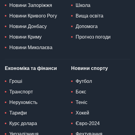
Новини Запоріжжя
Школа
Новини Кривого Рогу
Вища освіта
Новини Донбасу
Допомога
Новини Криму
Прогноз погоди
Новини Миколаєва
Економіка та фінанси
Новини спорту
Гроші
Футбол
Транспорт
Бокс
Нерухомість
Теніс
Тарифи
Хокей
Курс долара
Євро-2024
Укрзалізниця
Фехтування