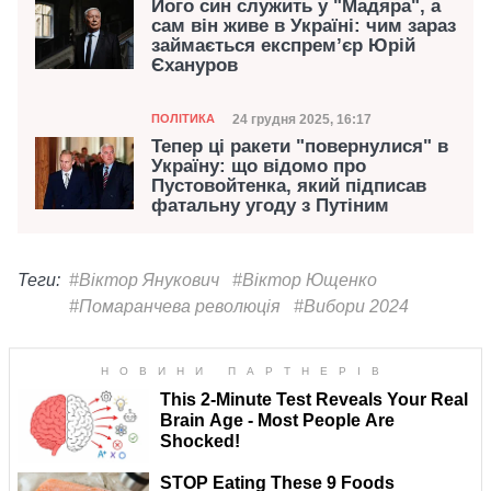
Його син служить у "Мадяра", а
сам він живе в Україні: чим зараз
займається експрем’єр Юрій
Єхануров
Категорія
Дата публікації
24 грудня 2025, 16:17
ПОЛІТИКА
Тепер ці ракети "повернулися" в
Україну: що відомо про
Пустовойтенка, який підписав
фатальну угоду з Путіним
Теги:
#Віктор Янукович
#Віктор Ющенко
#Помаранчева революція
#Вибори 2024