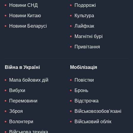
Новини СНД
Подорожі
Новини Китаю
Культура
Новини Беларусі
Лайфхак
Магнітні бурі
Привітання
Війна в Україні
Мобілізація
Мапа бойових дій
Повістки
Вибухи
Бронь
Перемовини
Відстрочка
Зброя
Військовозобов'язані
Волонтери
Військовий облік
Військова техніка