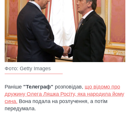
Фото: Getty Images
Раніше
"Телеграф"
розповідав,
що відомо про
дружину Олега Ляшка Росіту, яка народила йому
сина.
Вона подала на розлучення, а потім
передумала.