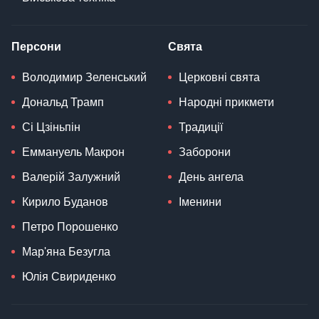
Персони
Свята
Володимир Зеленський
Церковні свята
Дональд Трамп
Народні прикмети
Сі Цзіньпін
Традиції
Еммануель Макрон
Заборони
Валерій Залужний
День ангела
Кирило Буданов
Іменини
Петро Порошенко
Мар'яна Безугла
Юлія Свириденко