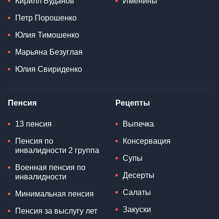
Кирилл Буданов
Именины
Петр Порошенко
Юлия Тимошенко
Марьяна Безуглая
Юлия Свириденко
Пенсия
Рецепты
13 пенсия
Выпечка
Пенсия по
Консервация
инвалидности 2 группа
Супы
Военная пенсия по
Десерты
инвалидности
Салаты
Минимальная пенсия
Закуски
Пенсия за выслугу лет