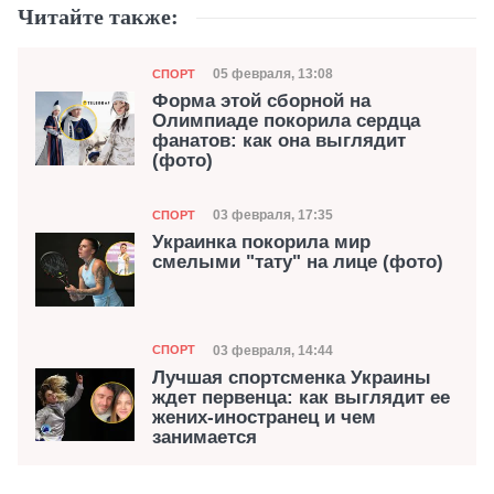
Читайте также:
Категория
Дата публикации
05 февраля, 13:08
СПОРТ
Форма этой сборной на
Олимпиаде покорила сердца
фанатов: как она выглядит
(фото)
Категория
Дата публикации
03 февраля, 17:35
СПОРТ
Украинка покорила мир
смелыми "тату" на лице (фото)
Категория
Дата публикации
03 февраля, 14:44
СПОРТ
Лучшая спортсменка Украины
ждет первенца: как выглядит ее
жених-иностранец и чем
занимается