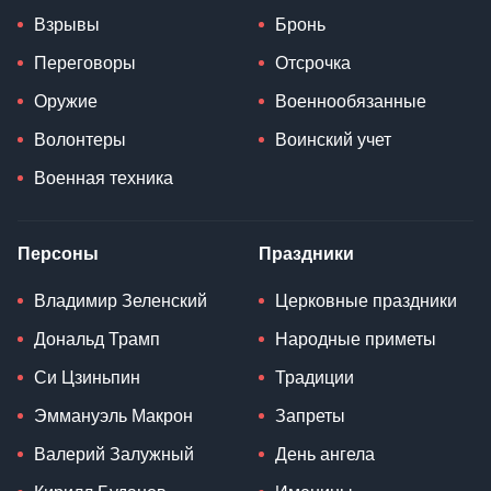
Взрывы
Бронь
Переговоры
Отсрочка
Оружие
Военнообязанные
Волонтеры
Воинский учет
Военная техника
Персоны
Праздники
Владимир Зеленский
Церковные праздники
Дональд Трамп
Народные приметы
Си Цзиньпин
Традиции
Эммануэль Макрон
Запреты
Валерий Залужный
День ангела