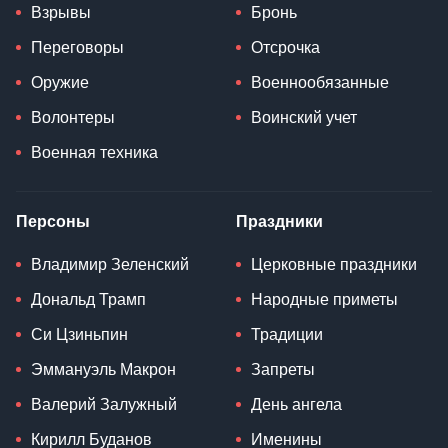
Взрывы
Бронь
Переговоры
Отсрочка
Оружие
Военнообязанные
Волонтеры
Воинский учет
Военная техника
Персоны
Праздники
Владимир Зеленский
Церковные праздники
Дональд Трамп
Народные приметы
Си Цзиньпин
Традиции
Эммануэль Макрон
Запреты
Валерий Залужный
День ангела
Кирилл Буданов
Именины