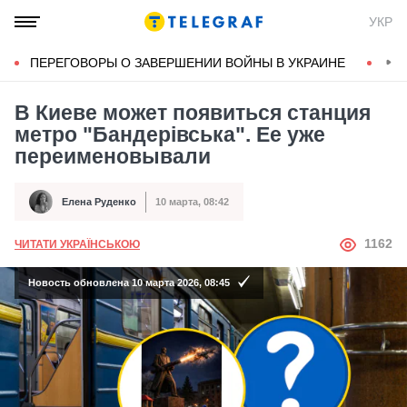
УКР
ПЕРЕГОВОРЫ О ЗАВЕРШЕНИИ ВОЙНЫ В УКРАИНЕ
КОН
В Киеве может появиться станция
метро "Бандерівська". Ее уже
переименовывали
Елена Руденко
10 марта, 08:42
Автор
Дата публикации
АВТОР
1162
ЧИТАТИ УКРАЇНСЬКОЮ
Новость обновлена 10 марта 2026, 08:45