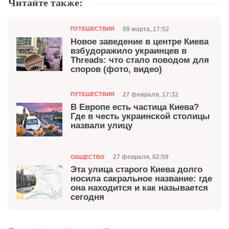
Читайте также:
Категория
Дата публикации
09 марта, 17:52
ПУТЕШЕСТВИЯ
Новое заведение в центре Киева
взбудоражило украинцев в
Threads: что стало поводом для
споров (фото, видео)
Категория
Дата публикации
27 февраля, 17:32
ПУТЕШЕСТВИЯ
В Европе есть частица Киева?
Где в честь украинской столицы
назвали улицу
Категория
Дата публикации
27 февраля, 02:59
ОБЩЕСТВО
Эта улица старого Киева долго
носила сакральное название: где
она находится и как называется
сегодня