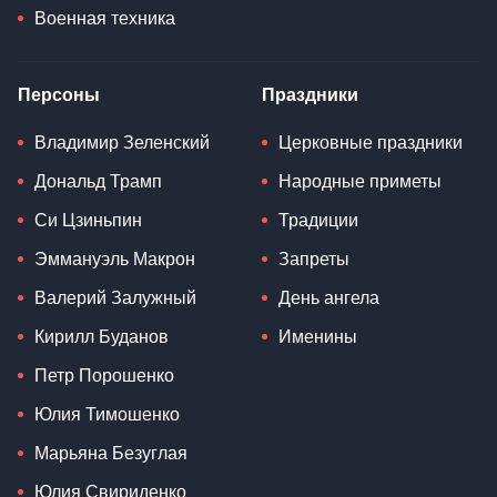
Военная техника
Персоны
Праздники
Владимир Зеленский
Церковные праздники
Дональд Трамп
Народные приметы
Си Цзиньпин
Традиции
Эммануэль Макрон
Запреты
Валерий Залужный
День ангела
Кирилл Буданов
Именины
Петр Порошенко
Юлия Тимошенко
Марьяна Безуглая
Юлия Свириденко