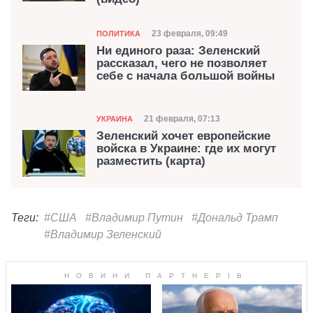
Категория
Дата публикации
23 февраля, 09:49
ПОЛИТИКА
Ни единого раза: Зеленский
рассказал, чего не позволяет
себе с начала большой войны
Категория
Дата публикации
21 февраля, 07:13
УКРАИНА
Зеленский хочет европейские
войска в Украине: где их могут
разместить (карта)
Теги:
#США
#Владимир Путин
#Дональд Трамп
#Владимир Зеленский