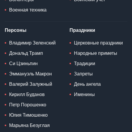
Военная техника
Персоны
Праздники
Владимир Зеленский
Церковные праздники
Дональд Трамп
Народные приметы
Си Цзиньпин
Традиции
Эммануэль Макрон
Запреты
Валерий Залужный
День ангела
Кирилл Буданов
Именины
Петр Порошенко
Юлия Тимошенко
Марьяна Безуглая