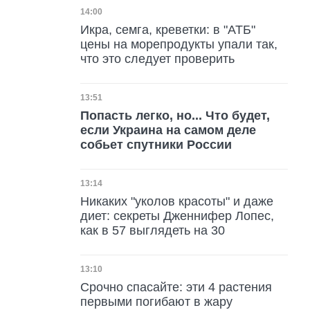
Дата публикации
14:00
Икра, семга, креветки: в "АТБ"
цены на морепродукты упали так,
что это следует проверить
Дата публикации
13:51
Попасть легко, но... Что будет,
если Украина на самом деле
собьет спутники России
Дата публикации
13:14
Никаких "уколов красоты" и даже
диет: секреты Дженнифер Лопес,
как в 57 выглядеть на 30
Дата публикации
13:10
Срочно спасайте: эти 4 растения
первыми погибают в жару