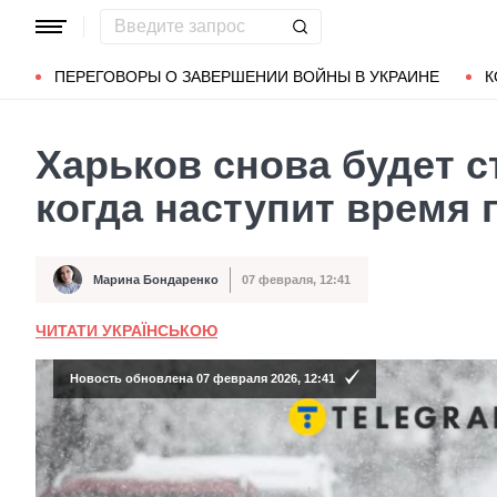
Популярные запросы
Мариуполь
Донбасс
Зеленский
ПЕРЕГОВОРЫ О ЗАВЕРШЕНИИ ВОЙНЫ В УКРАИНЕ
К
Харьков снова будет с
когда наступит время 
Марина Бондаренко
07 февраля, 12:41
Автор
Дата публикации
ЧИТАТИ УКРАЇНСЬКОЮ
Новость обновлена 07 февраля 2026, 12:41