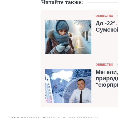
Читайте также:
Категория
ОБЩЕСТВО
До -22°
Сумско
Категория
ОБЩЕСТВО
Метели,
природ
"сюрпр