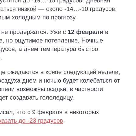
устятся до -19…-15 градусов. Дневная
ваться низкой — около -14…-10 градусов.
мым холодным по прогнозу.
 не продержатся. Уже с
12 февраля
в
е, но ощутимое потепление. Ночные
дусов, а днем температура быстро
.
де ожидаются в конце следующей недели,
воздуха днем и ночью будет колебаться от
епели возможны осадки, в частности
дет создавать гололедицу.
исал, что с 9 февраля в некоторых
азать до -23 градусов
.