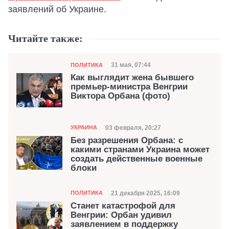
заявлений об Украине.
Читайте также:
Категория
Дата публикации
31 мая, 07:44
ПОЛИТИКА
Как выглядит жена бывшего
премьер-министра Венгрии
Виктора Орбана (фото)
Категория
Дата публикации
03 февраля, 20:27
УКРАИНА
Без разрешения Орбана: с
какими странами Украина может
создать действенные военные
блоки
Категория
Дата публикации
21 декабря 2025, 16:09
ПОЛИТИКА
Станет катастрофой для
Венгрии: Орбан удивил
заявлением в поддержку