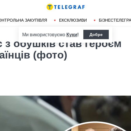
ендліз
Херсон
ОНТРОЛЬНА ЗАКУПІВЛЯ
ЕКСКЛЮЗИВИ
БІЗНЕСТЕЛЕГР
Ми використовуємо
Куки
!
Добре
с з обушків став героєм
аїнців (фото)