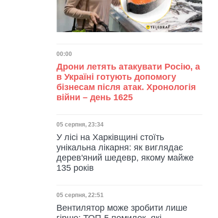
Дата публікації
00:00
Дрони летять атакувати Росію, а
в Україні готують допомогу
бізнесам після атак. Хронологія
війни – день 1625
Дата публікації
05 серпня, 23:34
У лісі на Харківщині стоїть
унікальна лікарня: як виглядає
дерев'яний шедевр, якому майже
135 років
Дата публікації
05 серпня, 22:51
Вентилятор може зробити лише
гірше: ТОП-5 помилок, які