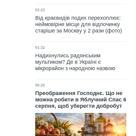
Дата публікації
02:22
Від краєвидів подих перехоплює:
неймовірне місце для відпочинку
старіше за Москву у 2 рази (фото)
Дата публікації
01:32
Надихнулись радянським
мультиком? Де в Україні є
мікрорайон з народною назвою
Дата публікації
00:20
Преображення Господнє. Що не
можна робити в Яблучний Спас 6
серпня, щоб уберегти добробут