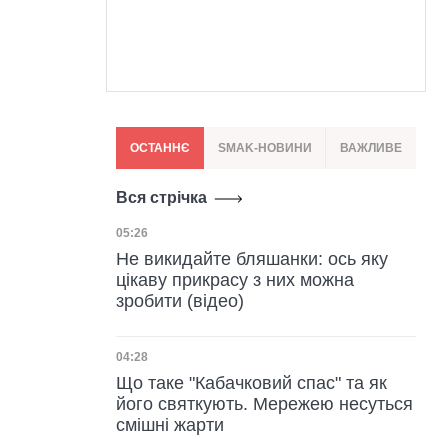
ОСТАННЄ
SMAK-НОВИНИ
ВАЖЛИВЕ
Вся стрічка
Дата публікації
05:26
Не викидайте бляшанки: ось яку
цікаву прикрасу з них можна
зробити (відео)
Дата публікації
04:28
Що таке "Кабачковий спас" та як
його святкують. Мережею несуться
смішні жарти