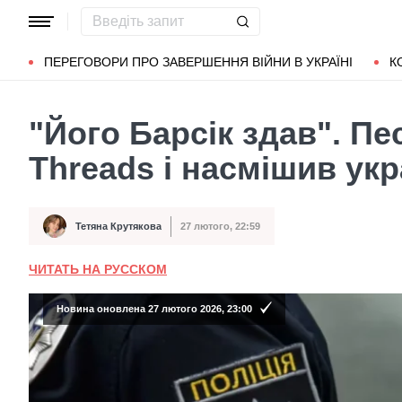
Популярні запити
Маріуполь
Донбас
Зеленський
Л
ПЕРЕГОВОРИ ПРО ЗАВЕРШЕННЯ ВІЙНИ В УКРАЇНІ
К
"Його Барсік здав". Пе
Threads і насмішив укр
Тетяна Крутякова
27 лютого, 22:59
Автор
Дата публікації
ЧИТАТЬ НА РУССКОМ
Новина оновлена 27 лютого 2026, 23:00