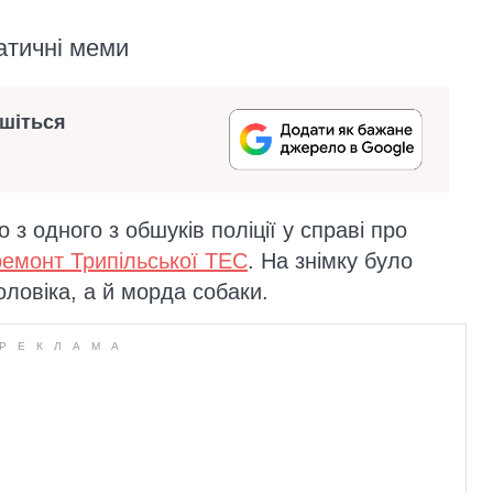
атичні меми
ишіться
 з одного з обшуків поліції у справі про
ремонт Трипільської ТЕС
. На знімку було
оловіка, а й морда собаки.