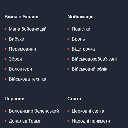
Війна в Україні
Мобілізація
Мапа бойових дій
Повістки
Вибухи
Бронь
Перемовини
Відстрочка
Зброя
Військовозобов'язані
Волонтери
Військовий облік
Військова техніка
Персони
Свята
Володимир Зеленський
Церковні свята
Дональд Трамп
Народні прикмети