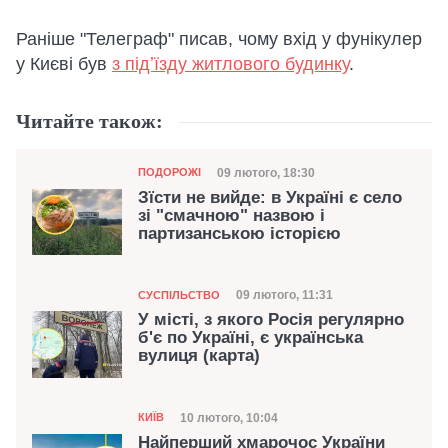
Раніше "Телеграф" писав, чому вхід у фунікулер
у Києві був
з підʼїзду житлового будинку
.
Читайте також:
Категорія
Дата публікації
09 лютого, 18:30
ПОДОРОЖІ
Зїсти не вийде: в Україні є село
зі "смачною" назвою і
партизанською історією
Категорія
Дата публікації
09 лютого, 11:31
СУСПІЛЬСТВО
У місті, з якого Росія регулярно
б'є по Україні, є українська
вулиця (карта)
Категорія
Дата публікації
10 лютого, 10:04
КИЇВ
Найперший хмарочос України