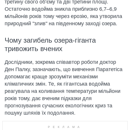
третину свого об’єму та дві третини площі.
Остаточно водойма зникла приблизно 6,7–6,9
мільйонів років тому через ерозію, яка утворила
природний "злив" на південному заході озера.
Чому загибель озера-гіганта
тривожить вчених
Дослідники, зокрема співавтор роботи доктор
Ден Палку, зазначають, що вивчення Паратетіса
допомагає краще зрозуміти механізми
кліматичних змін. Те, як гігантська водойма
реагувала на коливання температури мільйони
років тому, дає вченим підказки для
прогнозування сучасних екологічних криз та
пошуку шляхів їх подолання.