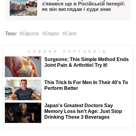
з'явився ще в Російській Імперії:
як він виглядав і куди зник
Теги:
#Європа
#Озеро
#Світ