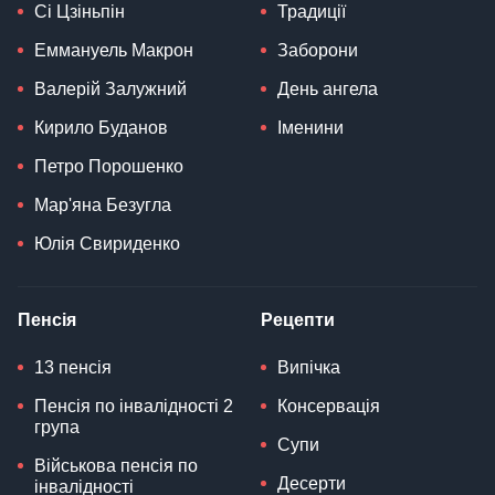
Сі Цзіньпін
Традиції
Еммануель Макрон
Заборони
Валерій Залужний
День ангела
Кирило Буданов
Іменини
Петро Порошенко
Мар'яна Безугла
Юлія Свириденко
Пенсія
Рецепти
13 пенсія
Випічка
Пенсія по інвалідності 2
Консервація
група
Супи
Військова пенсія по
Десерти
інвалідності