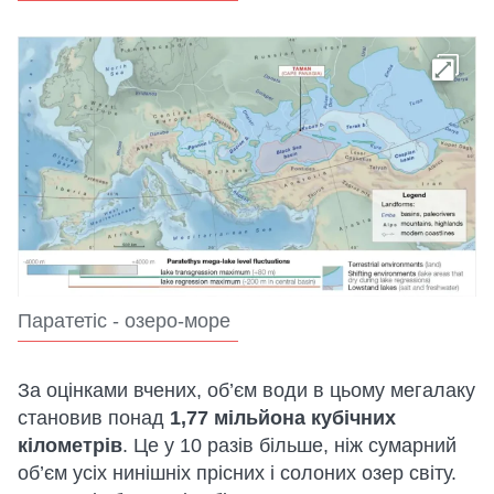
Паратетіс - озеро-море
За оцінками вчених, об’єм води в цьому мегалаку
становив понад
1,77 мільйона кубічних
кілометрів
. Це у 10 разів більше, ніж сумарний
об’єм усіх нинішніх прісних і солоних озер світу.