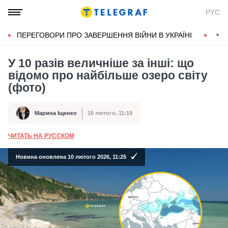
РУС
ПЕРЕГОВОРИ ПРО ЗАВЕРШЕННЯ ВІЙНИ В УКРАЇНІ
КОН
У 10 разів величніше за інші: що
відомо про найбільше озеро світу
(фото)
Марина Іщенко
10 лютого, 11:19
Автор
Дата публікації
ЧИТАТЬ НА РУССКОМ
А
Новина оновлена 10 лютого 2026, 11:25