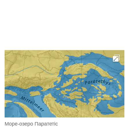
Море-озеро Паратетіс