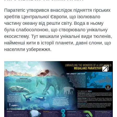
Паратетіс утворився внаслідок підняття гірських
хребтів Центральної Європи, що ізолювало
частину океану від решти світу. Вода в ньому
була слабосолоною, що створювало унікальну
екосистему. Тут мешкали унікальні види тюленів,
найменші кити в історії планети, давні слони, що
населяли узбережжя.