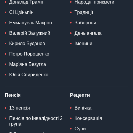
Дональд Трамп
Народні прикмети
Сі Цзіньпін
Традиції
Еммануель Макрон
Заборони
Валерій Залужний
День ангела
Кирило Буданов
Іменини
Петро Порошенко
Мар'яна Безугла
Юлія Свириденко
Пенсія
Рецепти
13 пенсія
Випічка
Пенсія по інвалідності 2
Консервація
група
Супи