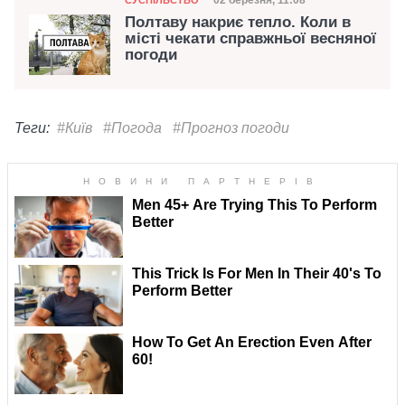
Дата публікації
02 березня, 11:08
Полтаву накриє тепло. Коли в
місті чекати справжньої весняної
погоди
Теги:
#Київ
#Погода
#Прогноз погоди