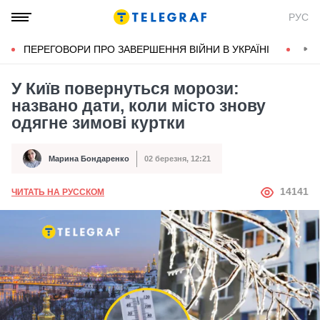
РУС
ПЕРЕГОВОРИ ПРО ЗАВЕРШЕННЯ ВІЙНИ В УКРАЇНІ
КОН
У Київ повернуться морози:
названо дати, коли місто знову
одягне зимові куртки
Марина Бондаренко
02 березня, 12:21
Автор
Дата публікації
АВТОР
14141
ЧИТАТЬ НА РУССКОМ