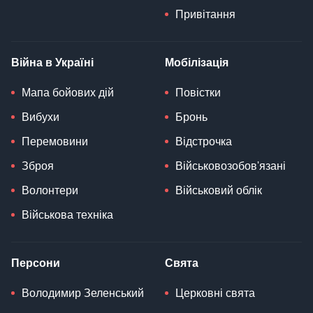
Привітання
Війна в Україні
Мобілізація
Мапа бойових дій
Повістки
Вибухи
Бронь
Перемовини
Відстрочка
Зброя
Військовозобов'язані
Волонтери
Військовий облік
Військова техніка
Персони
Свята
Володимир Зеленський
Церковні свята