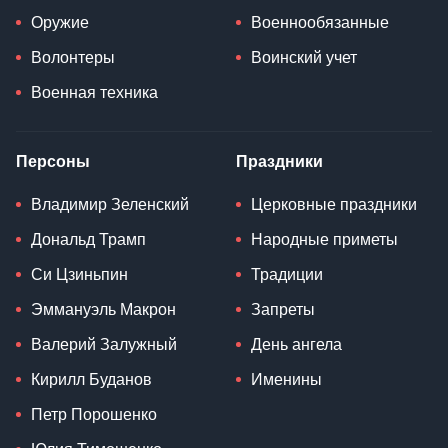
Оружие
Военнообязанные
Волонтеры
Воинский учет
Военная техника
Персоны
Праздники
Владимир Зеленский
Церковные праздники
Дональд Трамп
Народные приметы
Си Цзиньпин
Традиции
Эммануэль Макрон
Запреты
Валерий Залужный
День ангела
Кирилл Буданов
Именины
Петр Порошенко