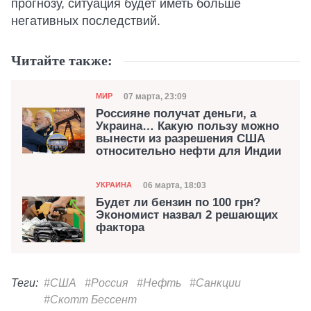
прогнозу, ситуация будет иметь больше
негативных последствий.
Читайте также:
Категория
Дата публикации
07 марта, 23:09
МИР
Россияне получат деньги, а
Украина… Какую пользу можно
вынести из разрешения США
относительно нефти для Индии
Категория
Дата публикации
06 марта, 18:03
УКРАИНА
Будет ли бензин по 100 грн?
Экономист назвал 2 решающих
фактора
Теги:
#США
#Россия
#Нефть
#Санкции
#Скотт Бессент