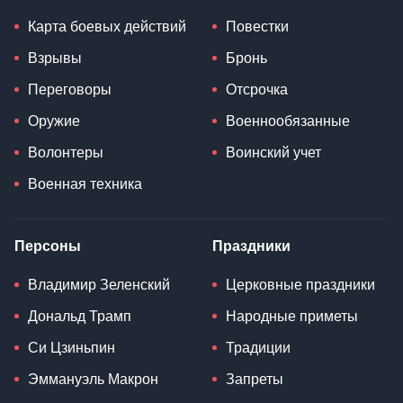
Карта боевых действий
Повестки
Взрывы
Бронь
Переговоры
Отсрочка
Оружие
Военнообязанные
Волонтеры
Воинский учет
Военная техника
Персоны
Праздники
Владимир Зеленский
Церковные праздники
Дональд Трамп
Народные приметы
Си Цзиньпин
Традиции
Эммануэль Макрон
Запреты