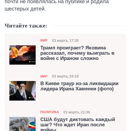
почти не появлялась на публике и родила
шестерых детей.
Читайте также:
Категория
Дата публикации
03 марта, 17:30
МИР
Трамп проиграет? Яковина
рассказал, почему выиграть в
войне с Ираном сложно
Категория
Дата публикации
03 марта, 18:18
МИР
В Киеве траур из-за ликвидации
лидера Ирана Хаменеи (фото)
Категория
Дата публикации
03 марта, 21:36
ПОЛИТИКА
США будут диктовать каждый
шаг? Что ждет Иран после
войны