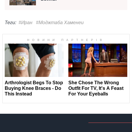
Теги:
#Иран
#Моджтаба Хаменеи