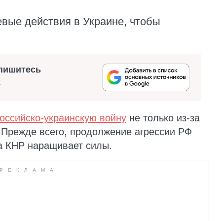
евые действия в Украине, чтобы
пишитесь
х
российско-украинскую войну
не только из-за
 Прежде всего, продолжение агрессии РФ
а КНР наращивает силы.