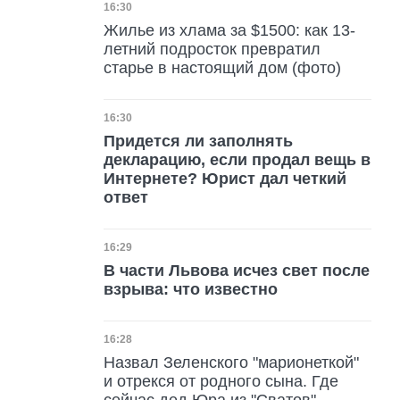
Дата публикации
16:30
Жилье из хлама за $1500: как 13-
летний подросток превратил
старье в настоящий дом (фото)
Дата публикации
16:30
Придется ли заполнять
декларацию, если продал вещь в
Интернете? Юрист дал четкий
ответ
Дата публикации
16:29
В части Львова исчез свет после
взрыва: что известно
Дата публикации
16:28
Назвал Зеленского "марионеткой"
и отрекся от родного сына. Где
сейчас дед Юра из "Сватов"