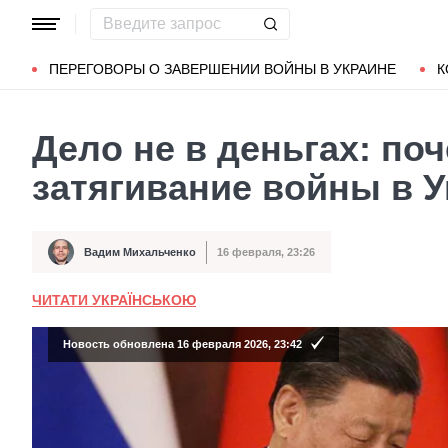
Популярные запросы
Мариуполь
Донбасс
Зеленский
ПЕРЕГОВОРЫ О ЗАВЕРШЕНИИ ВОЙНЫ В УКРАИНЕ
К
Дело не в деньгах: по
затягивание войны в 
Вадим Михальченко
16 февраля, 23:26
Автор
Дата публикации
ЧИТАТИ УКРАЇНСЬКОЮ
Новость обновлена 16 февраля 2026, 23:42