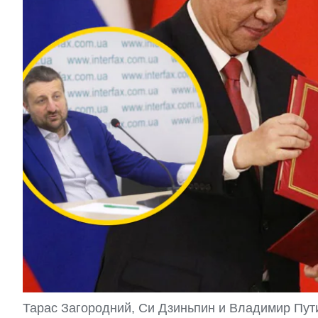
Тарас Загородний, Си Дзиньпин и Владимир Пут