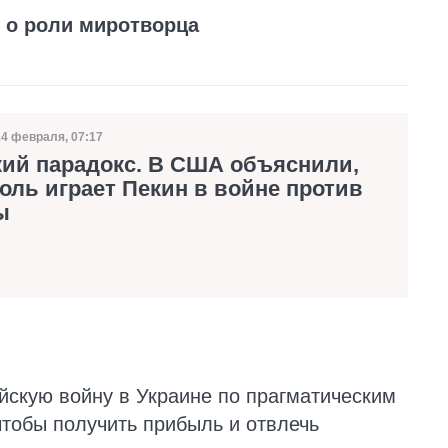
 о роли миротворца
14 февраля, 07:17
Дата публикации
кий парадокс. В США объяснили,
оль играет Пекин в войне против
ы
ийскую войну в Украине по прагматическим
чтобы получить прибыль и отвлечь