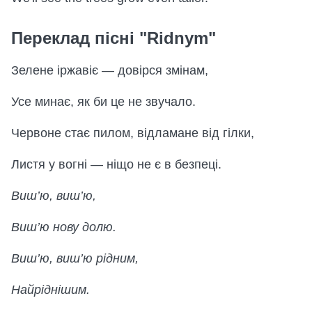
Переклад пісні "Ridnym"
Зелене іржавіє — довірся змінам,
Усе минає, як би це не звучало.
Червоне стає пилом, відламане від гілки,
Листя у вогні — ніщо не є в безпеці.
Виш’ю, виш’ю,
Виш’ю нову долю.
Виш’ю, виш’ю рідним,
Найріднішим.