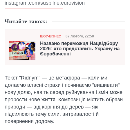
instagram.com/suspilne.eurovision
Читайте також:
Категорія
Дата публікації
07 лютого, 22:50
ШОУ-БІЗНЕС
Названо переможця Нацвідбору
2026: хто представить Україну на
Євробаченні
Текст "Ridnym" — це метафора — коли ми
долаємо власні страхи і починаємо "вишивати"
нову долю, навіть серед руйнування і змін може
прорости нове життя. Композиція містить образи
природи — від коріння до дерев — які
підсилюють тему сили, витривалості й
повернення додому.