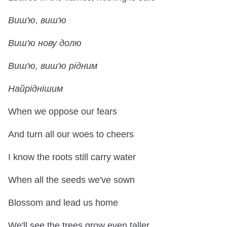
Виш'ю, виш'ю
Виш'ю нову долю
Виш'ю, виш'ю рідним
Найріднішим
When we oppose our fears
And turn all our woes to cheers
I know the roots still carry water
When all the seeds we've sown
Blossom and lead us home
We'll see the trees grow even taller