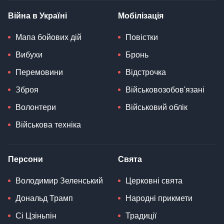
Війна в Україні
Мобілізація
Мапа бойових дій
Повістки
Вибухи
Бронь
Перемовини
Відстрочка
Зброя
Військовозобов'язані
Волонтери
Військовий облік
Військова техніка
Персони
Свята
Володимир Зеленський
Церковні свята
Дональд Трамп
Народні прикмети
Сі Цзіньпін
Традиції