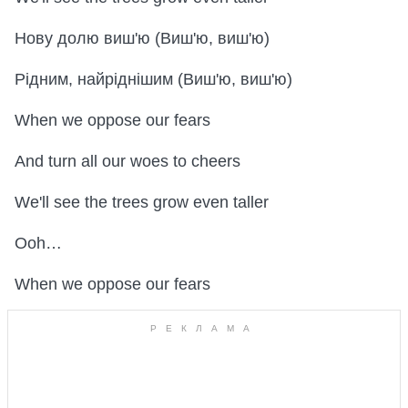
Нову долю виш'ю (Виш'ю, виш'ю)
Рідним, найріднішим (Виш'ю, виш'ю)
When we oppose our fears
And turn all our woes to cheers
We'll see the trees grow even taller
Ooh…
When we oppose our fears