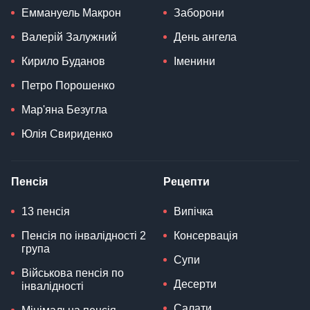
Еммануель Макрон
Заборони
Валерій Залужний
День ангела
Кирило Буданов
Іменини
Петро Порошенко
Мар'яна Безугла
Юлія Свириденко
Пенсія
Рецепти
13 пенсія
Випічка
Пенсія по інвалідності 2
Консервація
група
Супи
Військова пенсія по
Десерти
інвалідності
Салати