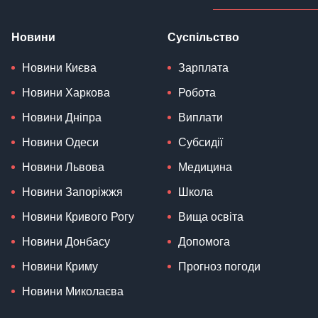
Новини
Суспільство
Новини Києва
Зарплата
Новини Харкова
Робота
Новини Дніпра
Виплати
Новини Одеси
Субсидії
Новини Львова
Медицина
Новини Запоріжжя
Школа
Новини Кривого Рогу
Вища освіта
Новини Донбасу
Допомога
Новини Криму
Прогноз погоди
Новини Миколаєва