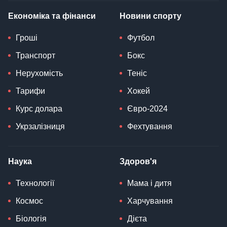
Економіка та фінанси
Новини спорту
Гроші
Футбол
Транспорт
Бокс
Нерухомість
Теніс
Тарифи
Хокей
Курс долара
Євро-2024
Укрзалізниця
Фехтування
Наука
Здоров'я
Технології
Мама і дитя
Космос
Харчування
Біологія
Дієта