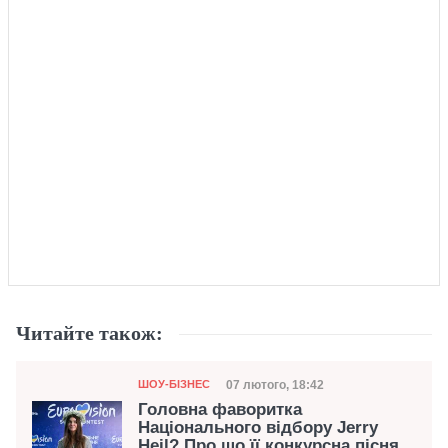
Читайте також:
Категорія
Дата публікації
07 лютого, 18:42
ШОУ-БІЗНЕС
Головна фаворитка
Національного відбору Jerry
Heil? Про що її конкурсна пісня,