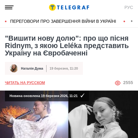
РУС
ПЕРЕГОВОРИ ПРО ЗАВЕРШЕННЯ ВІЙНИ В УКРАЇНІ
КОН
"Вишити нову долю": про що пісня
Ridnym, з якою Leléka представить
Україну на Євробаченні
Наталія Дума
19 березня, 11:20
Автор
Дата публікації
АВТОР
2555
ЧИТАТЬ НА РУССКОМ
Новина оновлена 19 березня 2026, 11:21