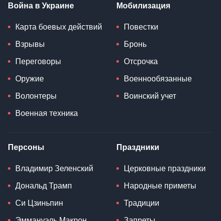
Война в Украине
Мобилизация
Карта боевых действий
Повестки
Взрывы
Бронь
Переговоры
Отсрочка
Оружие
Военнообязанные
Волонтеры
Воинский учет
Военная техника
Персоны
Праздники
Владимир Зеленский
Церковные праздники
Дональд Трамп
Народные приметы
Си Цзиньпин
Традиции
Эммануэль Макрон
Запреты