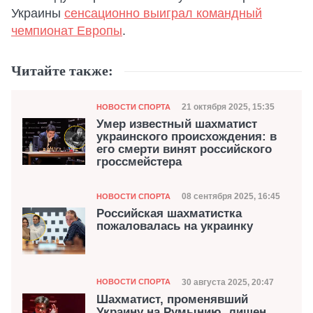
Украины
сенсационно выиграл командный
чемпионат Европы
.
Читайте также:
Категория
Дата публикации
21 октября 2025, 15:35
НОВОСТИ СПОРТА
Умер известный шахматист
украинского происхождения: в
его смерти винят российского
гроссмейстера
Категория
Дата публикации
08 сентября 2025, 16:45
НОВОСТИ СПОРТА
Российская шахматистка
пожаловалась на украинку
Категория
Дата публикации
30 августа 2025, 20:47
НОВОСТИ СПОРТА
Шахматист, променявший
Украину на Румынию, лишен