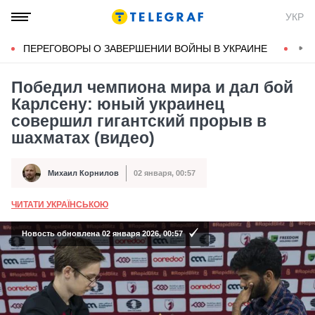
УКР
ПЕРЕГОВОРЫ О ЗАВЕРШЕНИИ ВОЙНЫ В УКРАИНЕ
КОН
Победил чемпиона мира и дал бой
Карлсену: юный украинец
совершил гигантский прорыв в
шахматах (видео)
Михаил Корнилов
02 января, 00:57
Автор
Дата публикации
ЧИТАТИ УКРАЇНСЬКОЮ
А
Новость обновлена 02 января 2026, 00:57