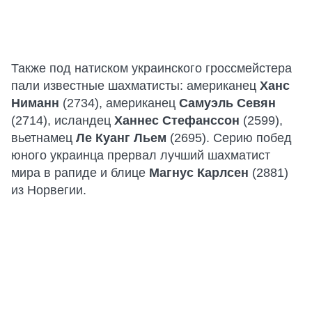
Также под натиском украинского гроссмейстера
пали известные шахматисты: американец
Ханс
Ниманн
(2734), американец
Самуэль Севян
(2714), исландец
Ханнес Стефанссон
(2599),
вьетнамец
Ле Куанг Льем
(2695). Серию побед
юного украинца прервал лучший шахматист
мира в рапиде и блице
Магнус Карлсен
(2881)
из Норвегии.