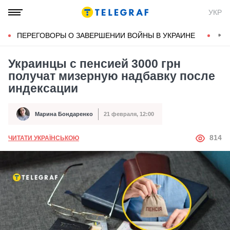
УКР
ПЕРЕГОВОРЫ О ЗАВЕРШЕНИИ ВОЙНЫ В УКРАИНЕ
КОН
Украинцы с пенсией 3000 грн
получат мизерную надбавку после
индексации
Марина Бондаренко
21 февраля, 12:00
Автор
Дата публикации
АВТОР
814
ЧИТАТИ УКРАЇНСЬКОЮ