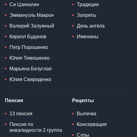
Си Цзиньпин
Традиции
Эммануэль Макрон
Запреты
Валерий Залужный
День ангела
Кирилл Буданов
Именины
Петр Порошенко
Юлия Тимошенко
Марьяна Безуглая
Юлия Свириденко
Пенсия
Рецепты
13 пенсия
Выпечка
Пенсия по
Консервация
инвалидности 2 группа
Супы