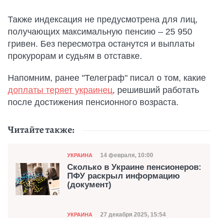
Также индексация не предусмотрена для лиц,
получающих максимальную пенсию – 25 950
гривен. Без пересмотра останутся и выплаты
прокурорам и судьям в отставке.
Напомним, ранее "Телеграф" писал о том, какие
доплаты теряет украинец
, решивший работать
после достижения пенсионного возраста.
Читайте также:
Категория
Дата публикации
14 февраля, 10:00
УКРАИНА
Сколько в Украине пенсионеров:
ПФУ раскрыл информацию
(документ)
Категория
Дата публикации
27 декабря 2025, 15:54
УКРАИНА