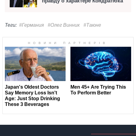
правду о характере Кондратюка
Теги:
#Германия
#Олег Винник
#Таюне