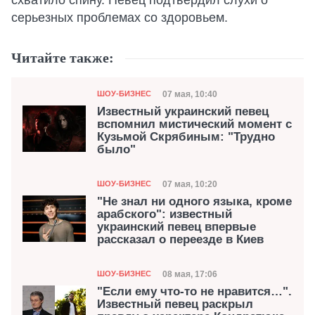
серьезных проблемах со здоровьем.
Читайте также:
Категория
Дата публикации
07 мая, 10:40
ШОУ-БИЗНЕС
Известный украинский певец
вспомнил мистический момент с
Кузьмой Скрябиным: "Трудно
было"
Категория
Дата публикации
07 мая, 10:20
ШОУ-БИЗНЕС
"Не знал ни одного языка, кроме
арабского": известный
украинский певец впервые
рассказал о переезде в Киев
Категория
Дата публикации
08 мая, 17:06
ШОУ-БИЗНЕС
"Если ему что-то не нравится…".
Известный певец раскрыл