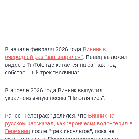
В начале февраля 2026 года
Винник в
очередной раз "зашкварился"
. Певец выложил
видео в TikTok, где катается на санках под
собственный трек "Волчица".
В апреле 2026 года Винник выпустил
украиноязычную песню "Не оглянись".
Ранее "Телеграф" делился, что
Винник на
русском рассказал, как героически волонтерил в
Германии
после "трех инсультов", пока не
схватило спину. Певец подтвердил слухи о