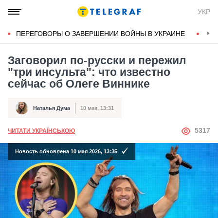
УКР
ПЕРЕГОВОРЫ О ЗАВЕРШЕНИИ ВОЙНЫ В УКРАИНЕ
КОН
Заговорил по-русски и пережил
"три инсульта": что известно
сейчас об Олеге Виннике
Наталья Дума
10 мая, 13:31
Автор
Дата публикации
АВТОР
5317
ЧИТАТИ УКРАЇНСЬКОЮ
Новость обновлена 10 мая 2026, 13:35