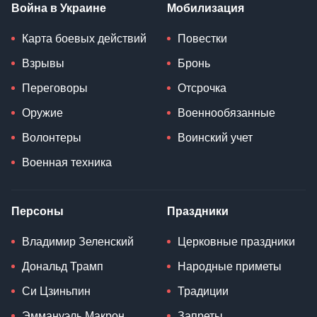
Война в Украине
Мобилизация
Карта боевых действий
Повестки
Взрывы
Бронь
Переговоры
Отсрочка
Оружие
Военнообязанные
Волонтеры
Воинский учет
Военная техника
Персоны
Праздники
Владимир Зеленский
Церковные праздники
Дональд Трамп
Народные приметы
Си Цзиньпин
Традиции
Эммануэль Макрон
Запреты