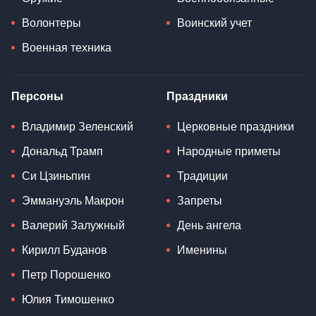
Волонтеры
Воинский учет
Военная техника
Персоны
Праздники
Владимир Зеленский
Церковные праздники
Дональд Трамп
Народные приметы
Си Цзиньпин
Традиции
Эммануэль Макрон
Запреты
Валерий Залужный
День ангела
Кирилл Буданов
Именины
Петр Порошенко
Юлия Тимошенко