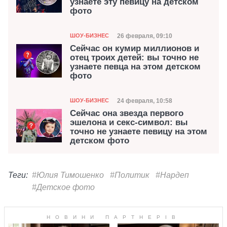
узнаете эту певицу на детском
фото
Категория
Дата публикации
26 февраля, 09:10
ШОУ-БИЗНЕС
Сейчас он кумир миллионов и
отец троих детей: вы точно не
узнаете певца на этом детском
фото
Категория
Дата публикации
24 февраля, 10:58
ШОУ-БИЗНЕС
Сейчас она звезда первого
эшелона и секс-символ: вы
точно не узнаете певицу на этом
детском фото
Теги:
#Юлия Тимошенко
#Политик
#Нардеп
#Детское фото