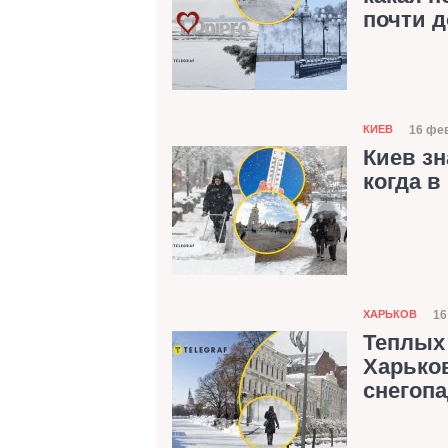
почти 
Категория
16 фев
КИЕВ
Дат
Киев зн
когда в
Категория
16
ХАРЬКОВ
Д
Теплых 
Харько
снегоп