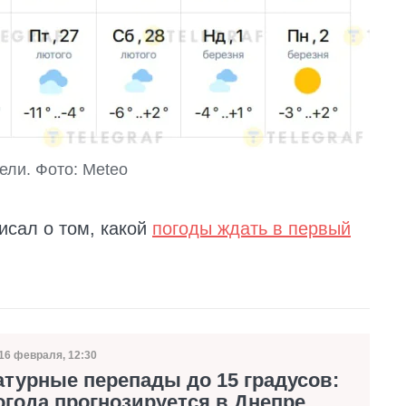
ели. Фото: Мeteo
исал о том, какой
погоды ждать в первый
16 февраля, 12:30
Дата публикации
турные перепады до 15 градусов:
огода прогнозируется в Днепре