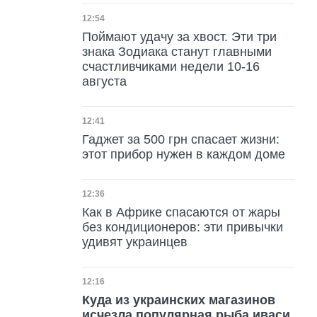
Дата публикации
12:54
Поймают удачу за хвост. Эти три
знака Зодиака станут главными
счастливчиками недели 10-16
августа
Дата публикации
12:41
Гаджет за 500 грн спасает жизни:
этот прибор нужен в каждом доме
Дата публикации
12:36
Как в Африке спасаются от жары
без кондиционеров: эти привычки
удивят украинцев
Дата публикации
12:16
Куда из украинских магазинов
исчезла популярная рыба иваси