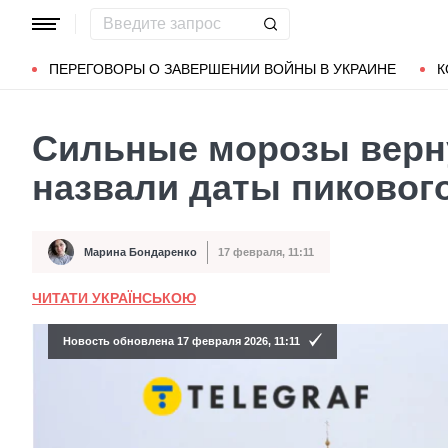
Популярные запросы
Мариуполь
Донбасс
Зеленский
ПЕРЕГОВОРЫ О ЗАВЕРШЕНИИ ВОЙНЫ В УКРАИНЕ
К
Сильные морозы верну
назвали даты пиковог
Марина Бондаренко
17 февраля, 11:11
Автор
Дата публикации
ЧИТАТИ УКРАЇНСЬКОЮ
Новость обновлена 17 февраля 2026, 11:11