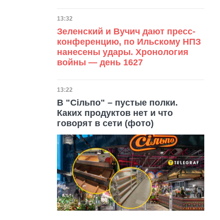
Дата публикации
13:32
Зеленский и Вучич дают пресс-
конференцию, по Ильскому НПЗ
нанесены удары. Хронология
войны — день 1627
Дата публикации
13:22
В "Сільпо" – пустые полки.
Каких продуктов нет и что
говорят в сети (фото)