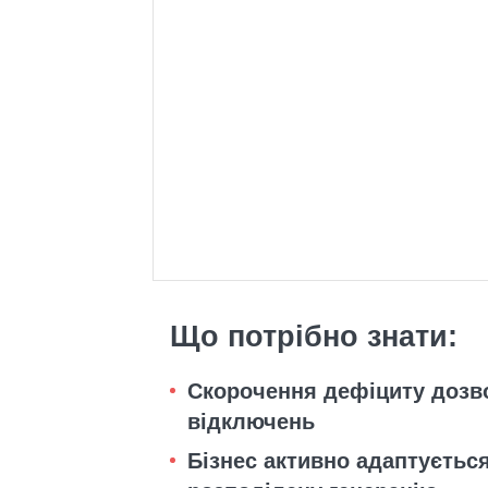
Що потрібно знати:
Скорочення дефіциту дозво
відключень
Бізнес активно адаптуєтьс