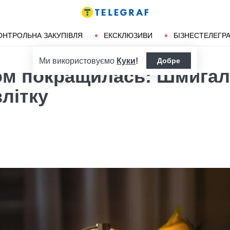
ендліз
Херсон
ОНТРОЛЬНА ЗАКУПІВЛЯ
ЕКСКЛЮЗИВИ
БІЗНЕСТЕЛЕГР
Ми використовуємо
Куки
!
Добре
лом покращилась: Шмига
влітку