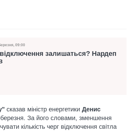
березня, 09:00
та публікації
 відключення залишаться? Нардеп
в
у"
сказав міністр енергетики
Денис
 березня. За його словами, зменшення
увати кількість черг відключення світла