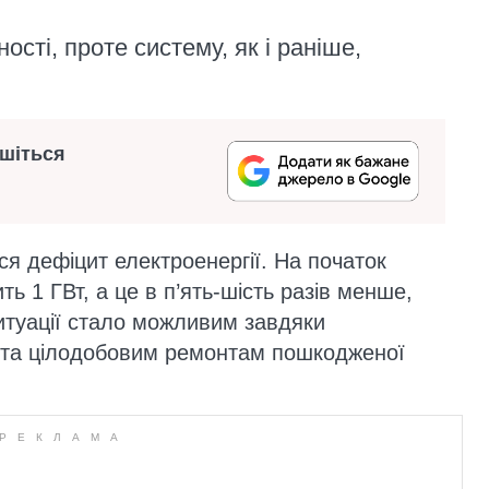
сті, проте систему, як і раніше,
ишіться
ся дефіцит електроенергії. На початок
ь 1 ГВт, а це в п’ять-шість разів менше,
итуації стало можливим завдяки
в та цілодобовим ремонтам пошкодженої