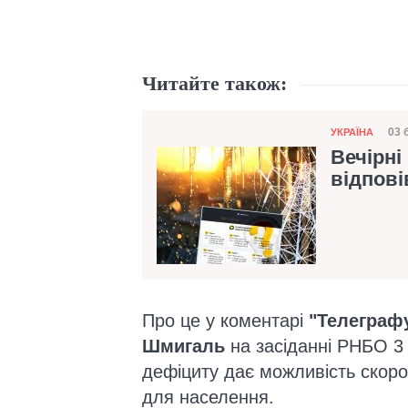
Читайте також:
Категорія
03 
УКРАЇНА
Да
Вечірні
відпові
Про це у коментарі
"Телеграф
Шмигаль
на засіданні РНБО 3
дефіциту дає можливість скороч
для населення.