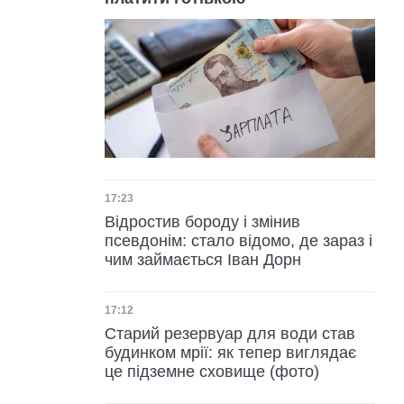
Дата публікації
17:23
Відростив бороду і змінив
псевдонім: стало відомо, де зараз і
чим займається Іван Дорн
Дата публікації
17:12
Старий резервуар для води став
будинком мрії: як тепер виглядає
це підземне сховище (фото)