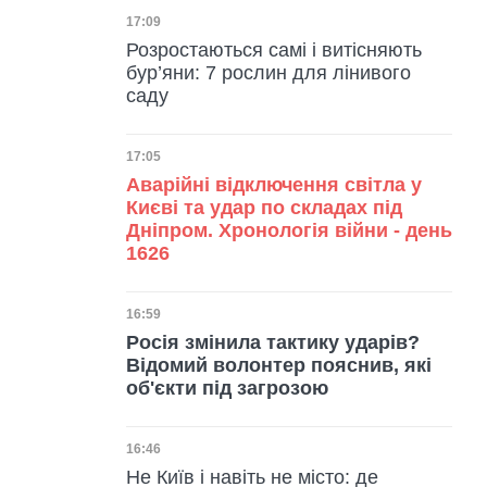
Дата публікації
17:09
Розростаються самі і витісняють
бур’яни: 7 рослин для лінивого
саду
Дата публікації
17:05
Аварійні відключення світла у
Києві та удар по складах під
Дніпром. Хронологія війни - день
1626
Дата публікації
16:59
Росія змінила тактику ударів?
Відомий волонтер пояснив, які
об'єкти під загрозою
Дата публікації
16:46
Не Київ і навіть не місто: де