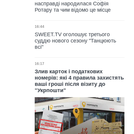
насправді народилася Софія
Ротару та чим відомо це місце
Дата публікації
16:44
SWEET.TV оголошує третього
суддю нового сезону "Танцюють
всі"
Дата публікації
16:17
Злив карток і податкових
номерів: які 4 правила захистять
ваші гроші після візиту до
"Укрпошти"