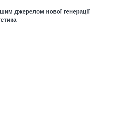
шим джерелом нової генерації
гетика