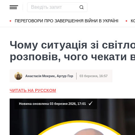
Популярні запити
Маріуполь
Донбас
Зеленський
Л
ПЕРЕГОВОРИ ПРО ЗАВЕРШЕННЯ ВІЙНИ В УКРАЇНІ
К
Чому ситуація зі світ
розповів, чого чекати 
Анастасія Мокрик
,
Артур Гор
03 березня, 16:57
Автор
Дата публікації
ЧИТАТЬ НА РУССКОМ
Новина оновлена 03 березня 2026, 17:01