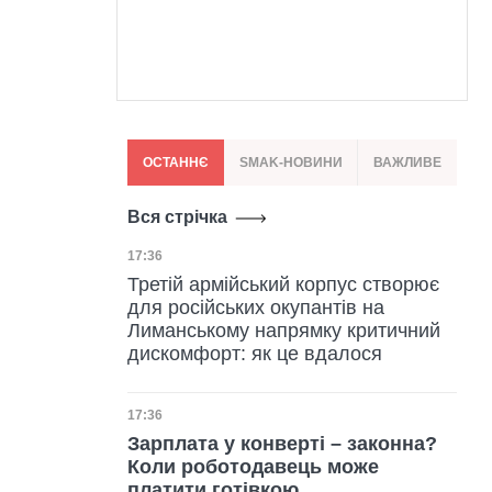
ОСТАННЄ
SMAK-НОВИНИ
ВАЖЛИВЕ
Вся стрічка
Дата публікації
17:36
Третій армійський корпус створює
для російських окупантів на
Лиманському напрямку критичний
дискомфорт: як це вдалося
Дата публікації
17:36
Зарплата у конверті – законна?
Коли роботодавець може
платити готівкою