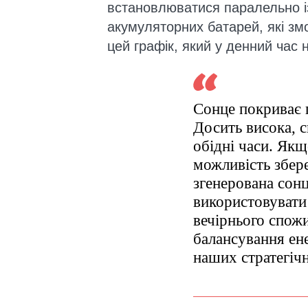
встановлюватися паралельно і
акумуляторних батарей, які зм
цей графік, який у денний час
Сонце покриває 
Досить висока, с
обідні часи. Як
можливість збер
згенерована сонц
використовувати ї
вечірнього спожи
балансування ен
наших стратегіч