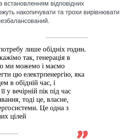
з встановленням відповідних
ожуть накопичувати та трохи вирівнювати
 незбалансований.
потребу лише обідніх годин.
кажімо так, генерація в
що ми можемо і маємо
егти цю електрпенергію, яка
ем в обідній час, і
ї у вечірній пік під час
вання, тоді це, власне,
ергосистеми. Це одна з
них цілей