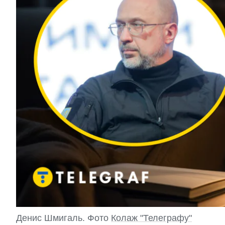
Денис Шмигаль. Фото
Колаж "Телеграфу"