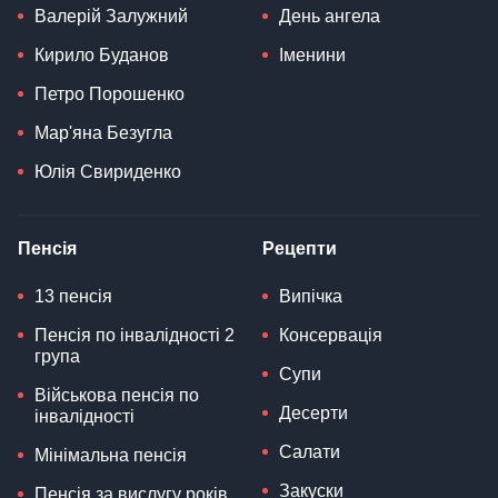
Валерій Залужний
День ангела
Кирило Буданов
Іменини
Петро Порошенко
Мар'яна Безугла
Юлія Свириденко
Пенсія
Рецепти
13 пенсія
Випічка
Пенсія по інвалідності 2
Консервація
група
Супи
Військова пенсія по
Десерти
інвалідності
Салати
Мінімальна пенсія
Закуски
Пенсія за вислугу років