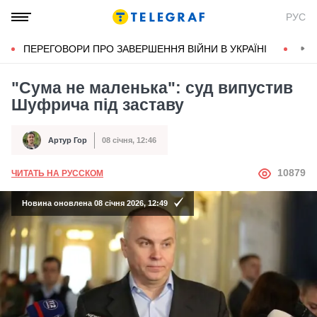
РУС
ПЕРЕГОВОРИ ПРО ЗАВЕРШЕННЯ ВІЙНИ В УКРАЇНІ
КОН
"Сума не маленька": суд випустив
Шуфрича під заставу
Артур Гор
08 січня, 12:46
Автор
Дата публікації
АВТОР
10879
ЧИТАТЬ НА РУССКОМ
Новина оновлена 08 січня 2026, 12:49