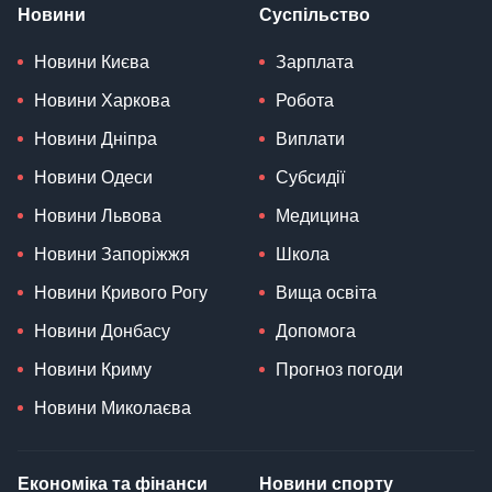
Новини
Суспільство
Новини Києва
Зарплата
Новини Харкова
Робота
Новини Дніпра
Виплати
Новини Одеси
Субсидії
Новини Львова
Медицина
Новини Запоріжжя
Школа
Новини Кривого Рогу
Вища освіта
Новини Донбасу
Допомога
Новини Криму
Прогноз погоди
Новини Миколаєва
Економіка та фінанси
Новини спорту