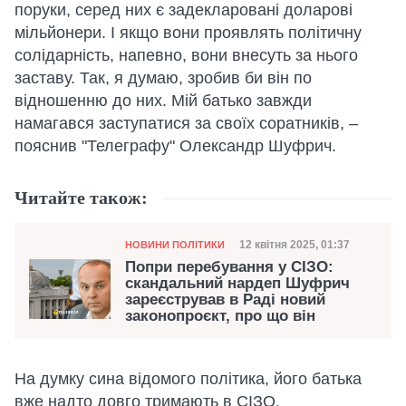
поруки, серед них є задекларовані доларові
мільйонери. І якщо вони проявлять політичну
солідарність, напевно, вони внесуть за нього
заставу. Так, я думаю, зробив би він по
відношенню до них. Мій батько завжди
намагався заступатися за своїх соратників, –
пояснив "Телеграфу" Олександр Шуфрич.
Читайте також:
Категорія
Дата публікації
12 квітня 2025, 01:37
НОВИНИ ПОЛІТИКИ
Попри перебування у СІЗО:
скандальний нардеп Шуфрич
зареєстрував в Раді новий
законопроєкт, про що він
На думку сина відомого політика, його батька
вже надто довго тримають в СІЗО.