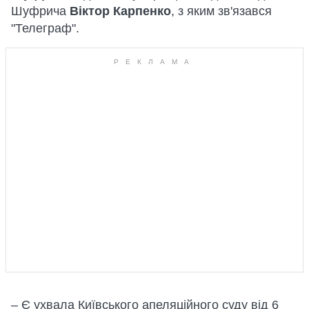
Шуфрича
Віктор Карпенко
, з яким зв'язався
"Телеграф".
– Є ухвала Київського апеляційного суду від 6