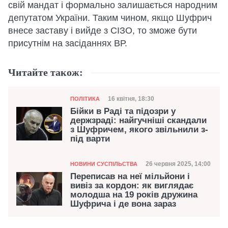
свій мандат і формально залишається народним
депутатом України. Таким чином, якщо Шуфрич
внесе заставу і вийде з СІЗО, то зможе бути
присутнім на засіданнях ВР.
Читайте також:
Категорія
Дата публікації
16 квітня, 18:30
ПОЛІТИКА
Бійки в Раді та підозри у
держзраді: найгучніші скандали
з Шуфричем, якого звільнили з-
під варти
Категорія
Дата публікації
26 червня 2025, 14:00
НОВИНИ СУСПІЛЬСТВА
Переписав на неї мільйони і
вивіз за кордон: як виглядає
молодша на 19 років дружина
Шуфрича і де вона зараз