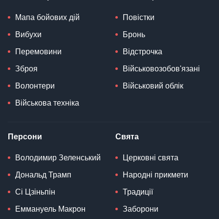
Мапа бойових дій
Повістки
Вибухи
Бронь
Перемовини
Відстрочка
Зброя
Військовозобов'язані
Волонтери
Військовий облік
Військова техніка
Персони
Свята
Володимир Зеленський
Церковні свята
Дональд Трамп
Народні прикмети
Сі Цзіньпін
Традиції
Еммануель Макрон
Заборони