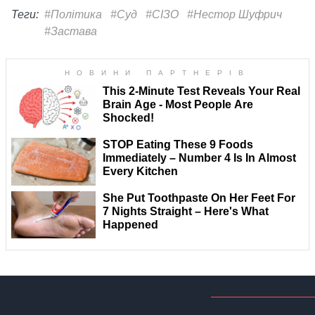
Теги:
#Політика
#Суд
#СІЗО
#Нестор Шуфрич
#Застава