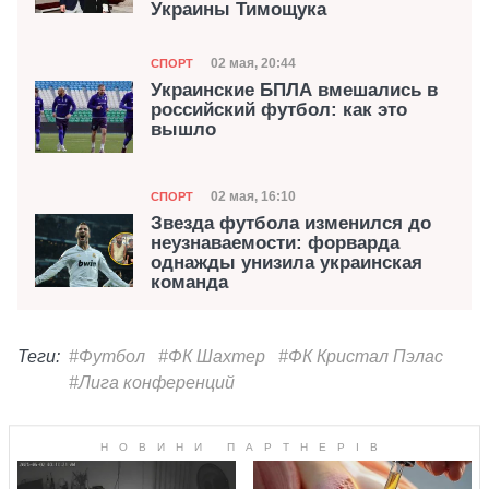
Украины Тимощука
Категория
Дата публикации
02 мая, 20:44
СПОРТ
Украинские БПЛА вмешались в
российский футбол: как это
вышло
Категория
Дата публикации
02 мая, 16:10
СПОРТ
Звезда футбола изменился до
неузнаваемости: форварда
однажды унизила украинская
команда
Теги:
#Футбол
#ФК Шахтер
#ФК Кристал Пэлас
#Лига конференций