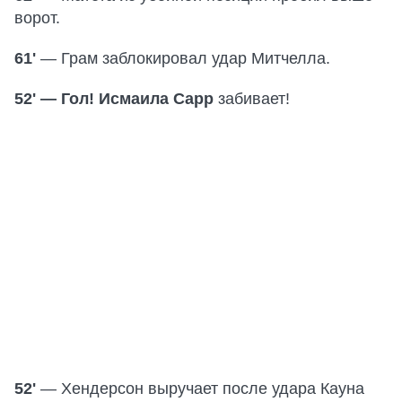
ворот.
61'
— Грам заблокировал удар Митчелла.
52' — Гол! Исмаила Сарр
забивает!
52'
— Хендерсон выручает после удара Кауна