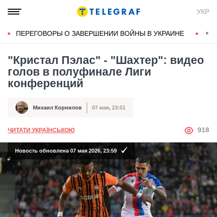
УКР
ПЕРЕГОВОРЫ О ЗАВЕРШЕНИИ ВОЙНЫ В УКРАИНЕ
КОН
"Кристал Пэлас" - "Шахтер": видео
голов в полуфинале Лиги
конференций
Михаил Корнилов
07 мая, 23:51
Автор
Дата публикации
АВТОР
918
ЧИТАТИ УКРАЇНСЬКОЮ
Новость обновлена 07 мая 2026, 23:59