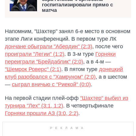
госпитализировали прямо с
матча
Напомним, "Шахтер" занял 6-е место в основном
этапе Лиги конференций. В первом туре ЛК
дончане обыграли "Абердин" (2:3)
, после чего
проиграли "Легии" (1:2)
. В 3-м туре
Горняки
переиграли "Брейдаблик" (2:0)
, а в 4-м —
"Шемрок Роверс" (2:1)
. В пятом туре
донецкий
клуб разобрался с "Хамруном" (2:0)
, а в шестом
—
сыграл вничью с "Риекой" (0:0)
.
На первой стадии плей-офф
"Шахтер" выбил из
турнира "Лех" (3:1, 1:2)
. В четвертьфинале
Горняки прошли АЗ (3:0, 2:2)
.