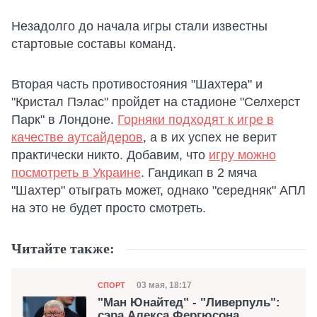
Незадолго до начала игры стали известны
стартовые составы команд.
Вторая часть противостояния "Шахтера" и
"Кристал Пэлас" пройдет на стадионе "Селхерст
Парк" в Лондоне.
Горняки подходят к игре в
качестве аутсайдеров
, а в их успех не верит
практически никто. Добавим, что
игру можно
посмотреть в Украине
. Гандикап в 2 мяча
"Шахтер" отыграть может, однако "середняк" АПЛ
на это не будет просто смотреть.
Читайте также:
Категория
Дата публикации
03 мая, 18:17
СПОРТ
"Ман Юнайтед" - "Ливерпуль":
сэра Алекса Фергюсона