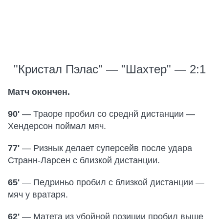
"Кристал Пэлас" — "Шахтер" — 2:1
Матч окончен.
90'
— Траоре пробил со среднй дистанции —
Хендерсон поймал мяч.
77'
— Ризнык делает суперсейв после удара
Странн-Ларсен с близкой дистанции.
65'
— Педриньо пробил с близкой дистанции —
мяч у вратаря.
62'
— Матета из убойной позиции пробил выше