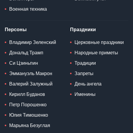
Военная техника
Персоны
Праздники
Владимир Зеленский
Церковные праздники
Дональд Трамп
Народные приметы
Си Цзиньпин
Традиции
Эммануэль Макрон
Запреты
Валерий Залужный
День ангела
Кирилл Буданов
Именины
Петр Порошенко
Юлия Тимошенко
Марьяна Безуглая