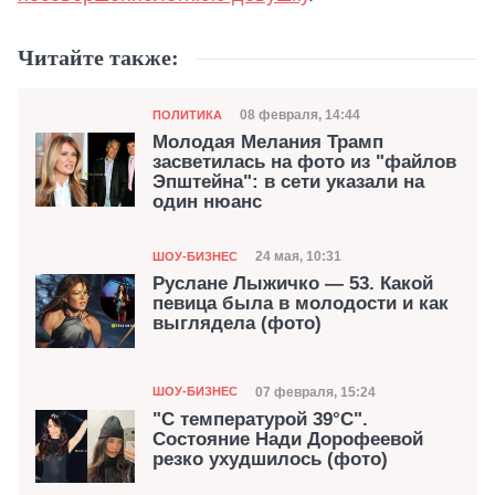
Читайте также:
Категория
Дата публикации
08 февраля, 14:44
ПОЛИТИКА
Молодая Мелания Трамп
засветилась на фото из "файлов
Эпштейна": в сети указали на
один нюанс
Категория
Дата публикации
24 мая, 10:31
ШОУ-БИЗНЕС
Руслане Лыжичко — 53. Какой
певица была в молодости и как
выглядела (фото)
Категория
Дата публикации
07 февраля, 15:24
ШОУ-БИЗНЕС
"С температурой 39°С".
Состояние Нади Дорофеевой
резко ухудшилось (фото)