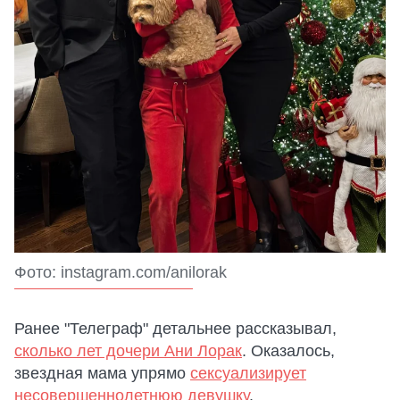
Фото: instagram.com/anilorak
Ранее "Телеграф" детальнее рассказывал,
сколько лет дочери Ани Лорак
. Оказалось,
звездная мама упрямо
сексуализирует
несовершеннолетнюю девушку
.