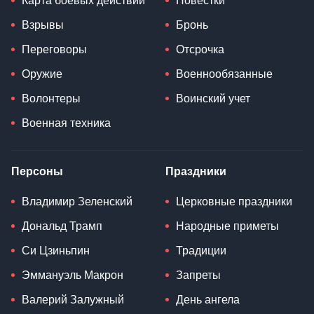
Карта боевых действий
Повестки
Взрывы
Бронь
Переговоры
Отсрочка
Оружие
Военнообязанные
Волонтеры
Воинский учет
Военная техника
Персоны
Праздники
Владимир Зеленский
Церковные праздники
Дональд Трамп
Народные приметы
Си Цзиньпин
Традиции
Эммануэль Макрон
Запреты
Валерий Залужный
День ангела