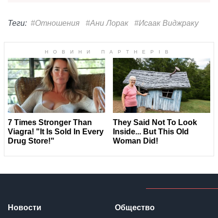
Теги:
#Отношения
#Ани Лорак
#Исаак Виджраку
Новости
Общество