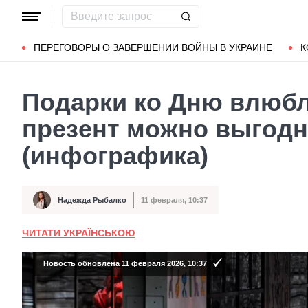
Популярные запросы
Мариуполь
Донбасс
Зеленский
ПЕРЕГОВОРЫ О ЗАВЕРШЕНИИ ВОЙНЫ В УКРАИНЕ
К
Подарки ко Дню влюбл
презент можно выгодн
(инфографика)
Надежда Рыбалко
11 февраля, 10:37
Автор
Дата публикации
ЧИТАТИ УКРАЇНСЬКОЮ
Новость обновлена 11 февраля 2026, 10:37