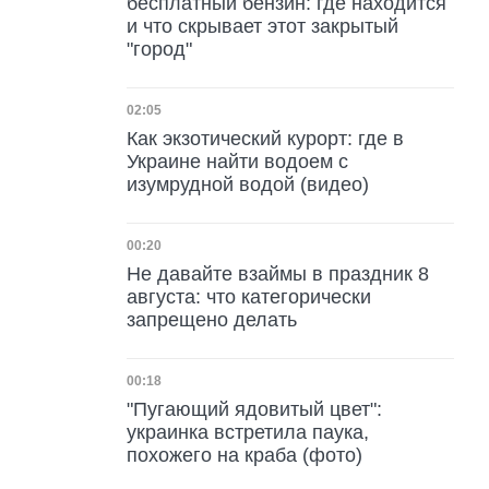
бесплатный бензин: где находится
и что скрывает этот закрытый
"город"
Дата публикации
02:05
Как экзотический курорт: где в
Украине найти водоем с
изумрудной водой (видео)
Дата публикации
00:20
Не давайте взаймы в праздник 8
августа: что категорически
запрещено делать
Дата публикации
00:18
"Пугающий ядовитый цвет":
украинка встретила паука,
похожего на краба (фото)