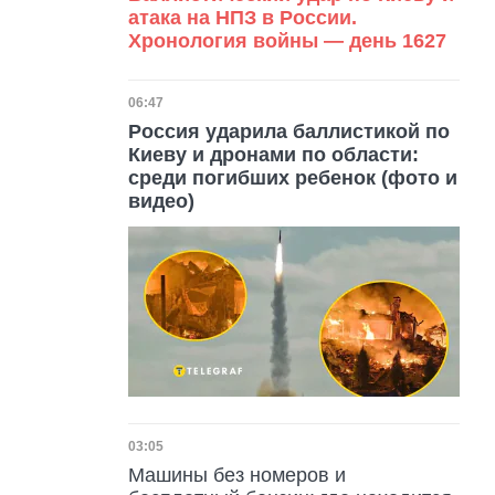
атака на НПЗ в России.
Хронология войны — день 1627
Дата публикации
06:47
Россия ударила баллистикой по
Киеву и дронами по области:
среди погибших ребенок (фото и
видео)
Дата публикации
03:05
Машины без номеров и