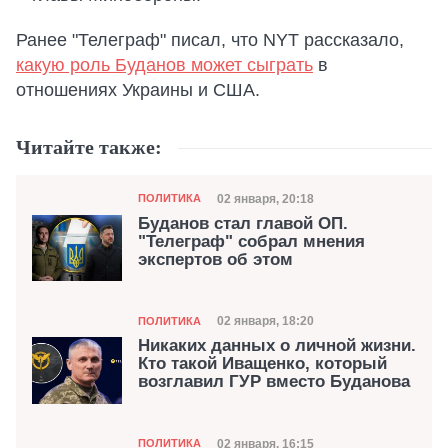
Ранее "Телеграф" писал, что NYT рассказало,
какую роль Буданов может сыграть
в
отношениях Украины и США.
Читайте также:
Категория
Дата публикации
02 января, 20:18
ПОЛИТИКА
Буданов стал главой ОП.
"Телеграф" собрал мнения
экспертов об этом
Категория
Дата публикации
02 января, 18:20
ПОЛИТИКА
Никаких данных о личной жизни.
Кто такой Иващенко, который
возглавил ГУР вместо Буданова
Категория
Дата публикации
02 января, 16:15
ПОЛИТИКА