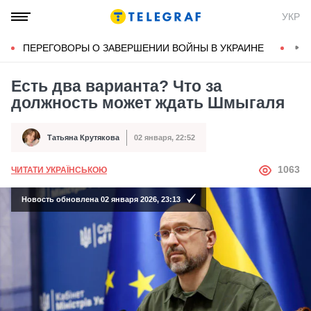
УКР
ПЕРЕГОВОРЫ О ЗАВЕРШЕНИИ ВОЙНЫ В УКРАИНЕ
КОН
Есть два варианта? Что за
должность может ждать Шмыгаля
Татьяна Крутякова
02 января, 22:52
Автор
Дата публикации
АВТОР
1063
ЧИТАТИ УКРАЇНСЬКОЮ
Новость обновлена 02 января 2026, 23:13