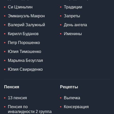
Си Цзиньпин
Традиции
Эммануэль Макрон
Запреты
Валерий Залужный
День ангела
Кирилл Буданов
Именины
Петр Порошенко
Юлия Тимошенко
Марьяна Безуглая
Юлия Свириденко
Пенсия
Рецепты
13 пенсия
Выпечка
Пенсия по
Консервация
инвалидности 2 группа