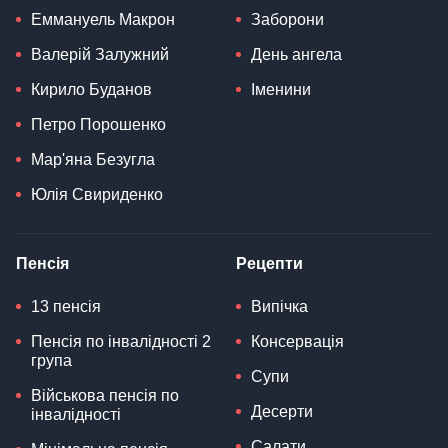
Еммануель Макрон
Заборони
Валерій Залужний
День ангела
Кирило Буданов
Іменини
Петро Порошенко
Мар'яна Безугла
Юлія Свириденко
Пенсія
Рецепти
13 пенсія
Випічка
Пенсія по інвалідності 2
Консервація
група
Супи
Військова пенсія по
Десерти
інвалідності
Салати