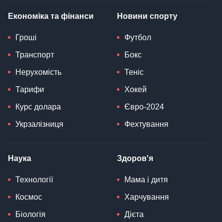
Економіка та фінанси
Новини спорту
Гроші
Футбол
Транспорт
Бокс
Нерухомість
Теніс
Тарифи
Хокей
Курс долара
Євро-2024
Укрзалізниця
Фехтування
Наука
Здоров'я
Технології
Мама і дитя
Космос
Харчування
Біологія
Дієта