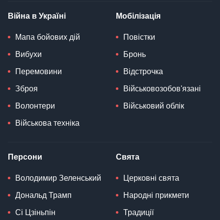
Війна в Україні
Мобілізація
Мапа бойових дій
Повістки
Вибухи
Бронь
Перемовини
Відстрочка
Зброя
Військовозобов'язані
Волонтери
Військовий облік
Військова техніка
Персони
Свята
Володимир Зеленський
Церковні свята
Дональд Трамп
Народні прикмети
Сі Цзіньпін
Традиції