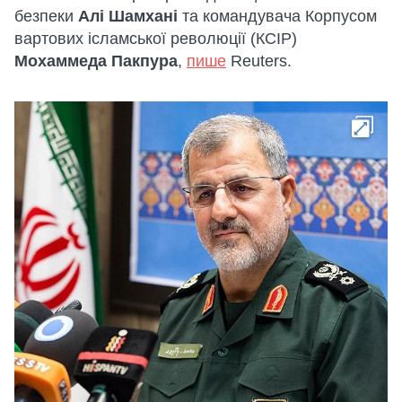
безпеки
Алі Шамхані
та командувача Корпусом
вартових ісламської революції (КСІР)
Мохаммеда Пакпура
,
пише
Reuters.