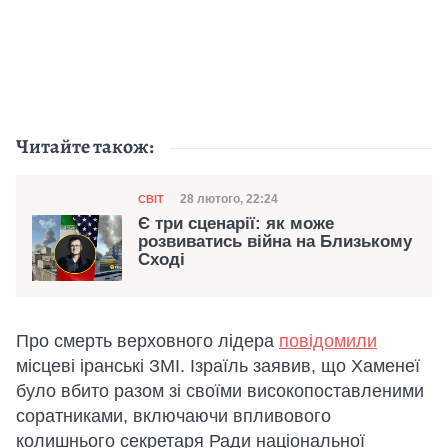
Читайте також:
Категорія
Дата публікації
28 лютого, 22:24
СВІТ
Є три сценарії: як може
розвиватись війна на Близькому
Сході
Про смерть верховного лідера
повідомили
місцеві іранські ЗМІ. Ізраїль заявив, що Хаменеї
було вбито разом зі своїми високопоставленими
соратниками, включаючи впливового
колишнього секретаря Ради національної