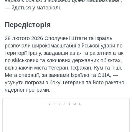
наразі є однією з головних цілей Вашингтона",
— йдеться у матеріалі.
Передісторія
28 лютого 2026 Сполучені Штати та Ізраїль
розпочали широкомасштабні військові удари по
території Ірану, завдавши авіа- та ракетних атак
по військових та ключових державних об’єктах,
включаючи міста Тегеран, Ісфахан, Кум та інші.
Мета операції, за заявами Ізраїлю та США, —
усунути погрози з боку Тегерана та його ракетно-
ядерної програми.