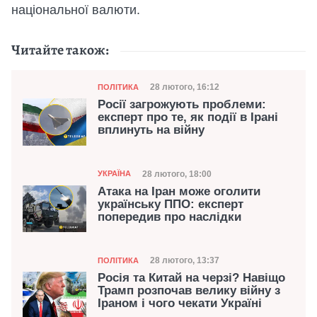
національної валюти.
Читайте також:
Категорія
Дата публікації
28 лютого, 16:12
ПОЛІТИКА
Росії загрожують проблеми:
експерт про те, як події в Ірані
вплинуть на війну
Категорія
Дата публікації
28 лютого, 18:00
УКРАЇНА
Атака на Іран може оголити
українську ППО: експерт
попередив про наслідки
Категорія
Дата публікації
28 лютого, 13:37
ПОЛІТИКА
Росія та Китай на черзі? Навіщо
Трамп розпочав велику війну з
Іраном і чого чекати Україні