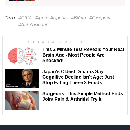
Теги:
#США
#Іран
#Ізраїль
#Війна
#Смерть
#Алі Хаменеї