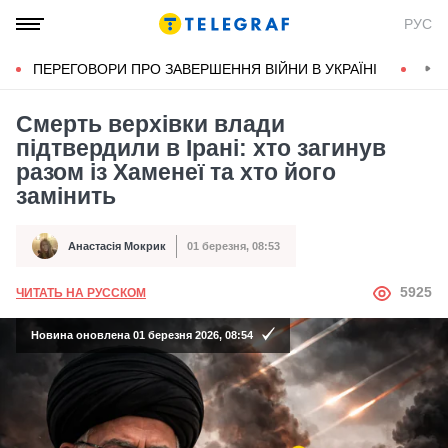
РУС
ПЕРЕГОВОРИ ПРО ЗАВЕРШЕННЯ ВІЙНИ В УКРАЇНІ
КОН
Смерть верхівки влади
підтвердили в Ірані: хто загинув
разом із Хаменеї та хто його
замінить
Анастасія Мокрик
01 березня, 08:53
Автор
Дата публікації
АВТОР
5925
ЧИТАТЬ НА РУССКОМ
Новина оновлена 01 березня 2026, 08:54