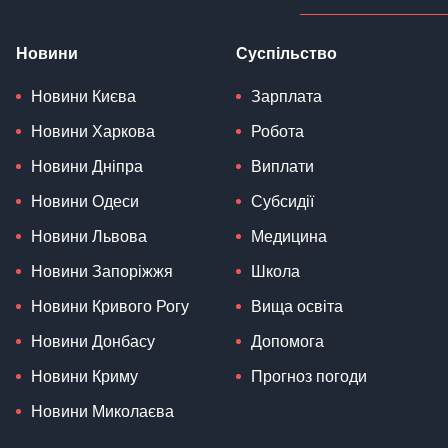
Новини
Суспільство
Новини Києва
Зарплата
Новини Харкова
Робота
Новини Дніпра
Виплати
Новини Одеси
Субсидії
Новини Львова
Медицина
Новини Запоріжжя
Школа
Новини Кривого Рогу
Вища освіта
Новини Донбасу
Допомога
Новини Криму
Прогноз погоди
Новини Миколаєва