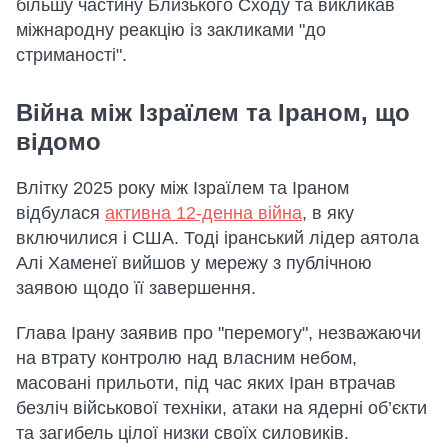
більшу частину Близького Сходу та викликав
міжнародну реакцію із закликами "до
стриманості".
Війна між Ізраїлем та Іраном, що
відомо
Влітку 2025 року між Ізраїлем та Іраном
відбулася
активна 12-денна війна
, в яку
включилися і США. Тоді іранський лідер аятола
Алі Хаменеї вийшов у мережу з публічною
заявою щодо її завершення.
Глава Ірану заявив про "перемогу", незважаючи
на втрату контролю над власним небом,
масовані прильоти, під час яких Іран втрачав
безліч військової техніки, атаки на ядерні об’єкти
та загибель цілої низки своїх силовиків.