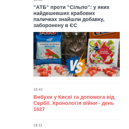
Дата публікації
"АТБ" проти "Сільпо": у яких
найдешевших крабових
паличках знайшли добавку,
заборонену в ЄС
Дата публікації
18:43
Вибухи у Києві та допомога від
Сербії. Хронологія війни - день
1627
Дата публікації
18:11