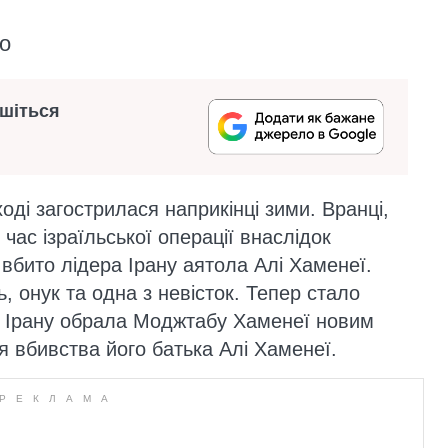
то
ишіться
оді загострилася наприкінці зими. Вранці,
 час ізраїльської операції внаслідок
 вбито лідера Ірану аятола Алі Хаменеї.
ь, онук та одна з невісток. Тепер стало
в Ірану обрала Моджтабу Хаменеї новим
я вбивства його батька Алі Хаменеї.