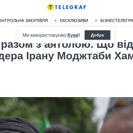
ендліз
Херсон
ОНТРОЛЬНА ЗАКУПІВЛЯ
ЕКСКЛЮЗИВИ
БІЗНЕСТЕЛЕГР
Ми використовуємо
Куки
!
Добре
и разом з аятолою. Що ві
дера Ірану Моджтаби Ха