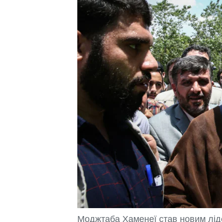
Моджтаба Хаменеї став новим ліде