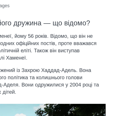
mages
його дружина — що відомо?
неї, йому 56 років. Відомо, що він не
жодних офіційних постів, проте вважався
ітичній еліті. Також він виступав
лі Хаменеї.
жений із Захрою Хаддад-Адель. Вона
ого політика та колишнього голови
-Аделя. Вони одружилися у 2004 році та
 дітей.