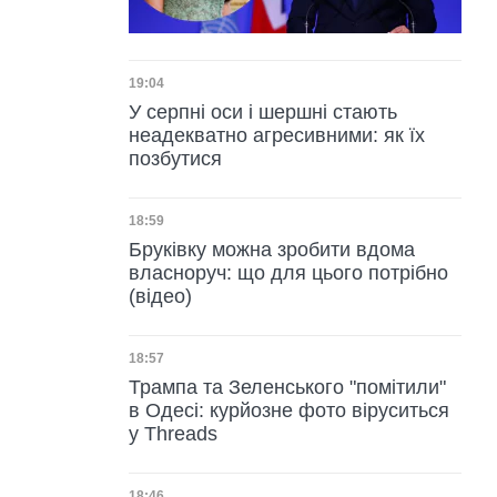
Дата публікації
19:04
У серпні оси і шершні стають
неадекватно агресивними: як їх
позбутися
Дата публікації
18:59
Бруківку можна зробити вдома
власноруч: що для цього потрібно
(відео)
Дата публікації
18:57
Трампа та Зеленського "помітили"
в Одесі: курйозне фото віруситься
у Threads
18:46