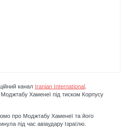
иційний канал
Iranian International
.
 Моджтабу Хаменеї під тиском Корпусу
домо про Моджтабу Хаменеї та його
гинула під час авіаудару Ізраїлю.