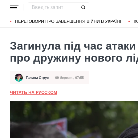
Популярні запити
Маріуполь
Донбас
Зеленський
Л
ПЕРЕГОВОРИ ПРО ЗАВЕРШЕННЯ ВІЙНИ В УКРАЇНІ
К
Загинула під час атак
про дружину нового лі
Галина Струс
09 березня, 07:55
Автор
Дата публікації
ЧИТАТЬ НА РУССКОМ