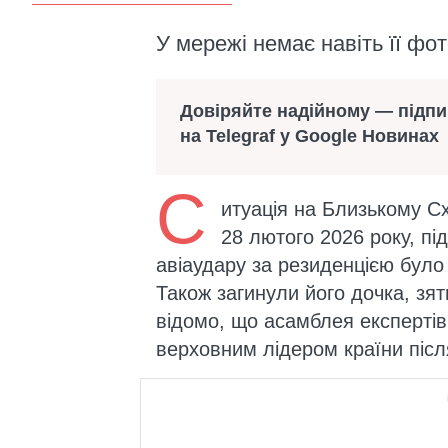
У мережі немає навіть її фо
Довіряйте надійному — підп
на Telegraf у Google Новинах
С
итуація на Близькому Сх
28 лютого 2026 року, під
авіаудару за резиденцією було
Також загинули його дочка, зят
відомо, що асамблея експерті
верховним лідером країни післ