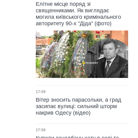
Елітне місце поряд зі
священниками. Як виглядає
могила київського кримінального
авторитету 90-х "Діда" (фото)
Дата публікації
17:59
Вітер зносить парасольки, а град
засипає вулиці: сильний шторм
накрив Одесу (відео)
Дата публікації
17:58
Купили занедбану хату в селі та