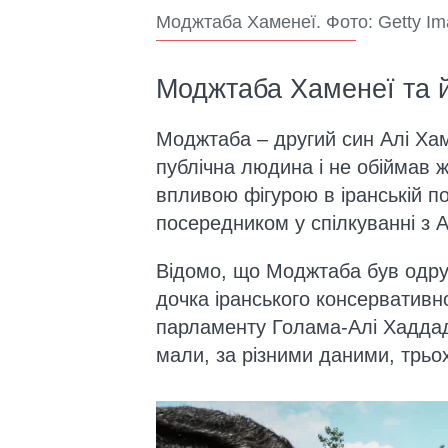
Моджтаба Хаменеї. Фото: Getty I
Моджтаба Хаменеї та 
Моджтаба – другий син Алі Хаме
публічна людина і не обіймав 
впливою фігурою в іранській пол
посередником у спілкуванні з А
Відомо, що Моджтаба був одру
дочка іранського консервативн
парламенту Голама-Алі Хаддад
мали, за різними даними, трьох