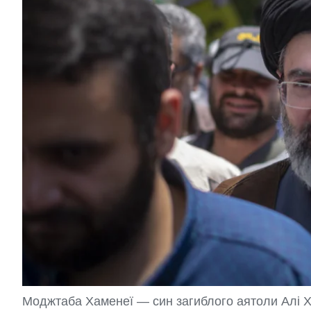
Моджтаба Хаменеї — син загиблого аятоли Алі Х