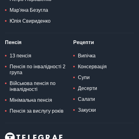
Мар'яна Безугла
Юлія Свириденко
Пенсія
Рецепти
13 пенсія
Випічка
Пенсія по інвалідності 2
Консервація
група
Супи
Військова пенсія по
Десерти
інвалідності
Салати
Мінімальна пенсія
Закуски
Пенсія за вислугу років