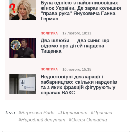
Була однією з найвпливовіших
жінок України. Де зараз колишня
"права рука" Януковича Ганна
Герман
Категорія
Дата публікації
17 лютого, 18:33
ПОЛІТИКА
Два шлюби — два сини: що
відомо про дітей нардепа
Тищенка
Категорія
Дата публікації
10 лютого, 15:35
ПОЛІТИКА
Недостовірні декларації і
хабарництво: скільки нардепів
та з яких фракцій фігурують у
справах ВАКС
Теги:
#Верховна Рада
#Парламент
#Присяга
#Народний депутат
#Олеся Отрадна