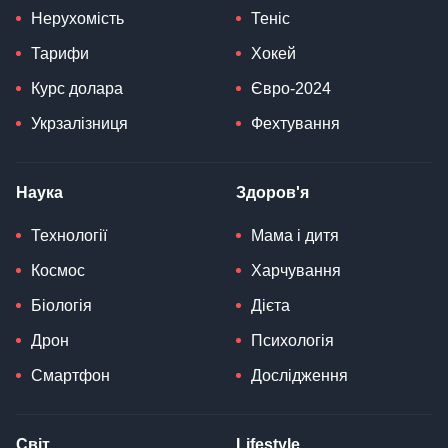
Нерухомість
Теніс
Тарифи
Хокей
Курс долара
Євро-2024
Укрзалізниця
Фехтування
Наука
Здоров'я
Технології
Мама і дитя
Космос
Харчування
Біологія
Дієта
Дрон
Психологія
Смартфон
Дослідження
Світ
Lifestyle