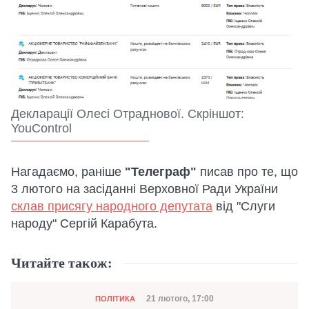
Декларації Олесі Отраднової. Скріншот:
YouControl
Нагадаємо, раніше
"Телеграф"
писав про те, що
3 лютого на засіданні Верховної Ради України
склав присягу народного депутата
від "Слуги
народу" Сергій Карабута.
Читайте також:
Категорія
Дата публікації
21 лютого, 17:00
ПОЛІТИКА