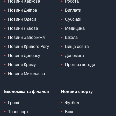
Новини Харкова
Робота
Новини Дніпра
Виплати
Новини Одеси
Субсидії
Новини Львова
Медицина
Новини Запоріжжя
Школа
Новини Кривого Рогу
Вища освіта
Новини Донбасу
Допомога
Новини Криму
Прогноз погоди
Новини Миколаєва
Економіка та фінанси
Новини спорту
Гроші
Футбол
Транспорт
Бокс