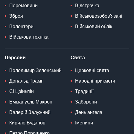
Перемовини
Відстрочка
Зброя
Військовозобов'язані
Волонтери
Військовий облік
Військова техніка
Персони
Свята
Володимир Зеленський
Церковні свята
Дональд Трамп
Народні прикмети
Сі Цзіньпін
Традиції
Еммануель Макрон
Заборони
Валерій Залужний
День ангела
Кирило Буданов
Іменини
Петро Порошенко