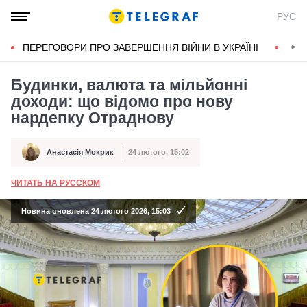
РУС
ПЕРЕГОВОРИ ПРО ЗАВЕРШЕННЯ ВІЙНИ В УКРАЇНІ
КОН
Будинки, валюта та мільйонні
доходи: що відомо про нову
нардепку Отраднову
Анастасія Мокрик
24 лютого, 15:02
Автор
Дата публікації
ЧИТАТЬ НА РУССКОМ
А
Новина оновлена 24 лютого 2026, 15:03