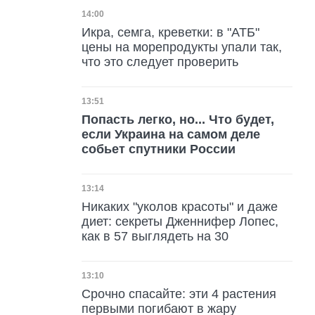
Дата публикации
14:00
Икра, семга, креветки: в "АТБ"
цены на морепродукты упали так,
что это следует проверить
Дата публикации
13:51
Попасть легко, но... Что будет,
если Украина на самом деле
собьет спутники России
Дата публикации
13:14
Никаких "уколов красоты" и даже
диет: секреты Дженнифер Лопес,
как в 57 выглядеть на 30
Дата публикации
13:10
Срочно спасайте: эти 4 растения
первыми погибают в жару