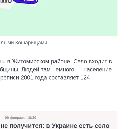
Малыми Кошарищами
ы в Житомирском районе. Село входит в
 общины. Людей там немного — население
еписи 2001 года составляет 124
09 февраля, 18:30
Я
Дата публикации
не получится: в Украине есть село