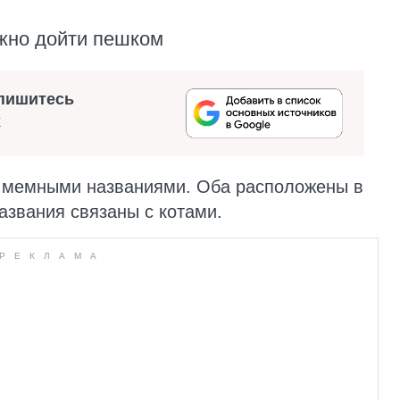
ожно дойти пешком
пишитесь
х
с мемными названиями. Оба расположены в
азвания связаны с котами.