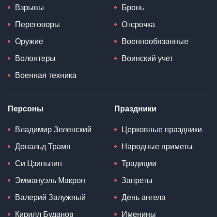
Взрывы
Бронь
Переговоры
Отсрочка
Оружие
Военнообязанные
Волонтеры
Воинский учет
Военная техника
Персоны
Праздники
Владимир Зеленский
Церковные праздники
Дональд Трамп
Народные приметы
Си Цзиньпин
Традиции
Эммануэль Макрон
Запреты
Валерий Залужный
День ангела
Кирилл Буданов
Именины