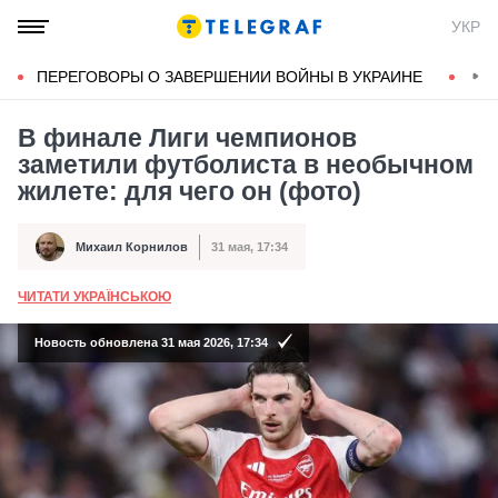
УКР
ПЕРЕГОВОРЫ О ЗАВЕРШЕНИИ ВОЙНЫ В УКРАИНЕ
КОН
В финале Лиги чемпионов
заметили футболиста в необычном
жилете: для чего он (фото)
Михаил Корнилов
31 мая, 17:34
Автор
Дата публикации
ЧИТАТИ УКРАЇНСЬКОЮ
А
Новость обновлена 31 мая 2026, 17:34