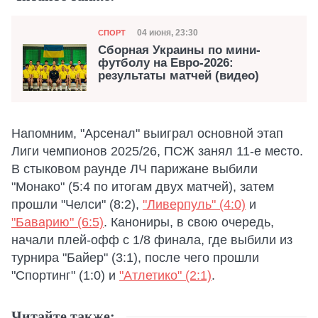
Категория
Дата публикации
04 июня, 23:30
СПОРТ
Сборная Украины по мини-
футболу на Евро-2026:
результаты матчей (видео)
Напомним, "Арсенал" выиграл основной этап
Лиги чемпионов 2025/26, ПСЖ занял 11-е место.
В стыковом раунде ЛЧ парижане выбили
"Монако" (5:4 по итогам двух матчей), затем
прошли "Челси" (8:2),
"Ливерпуль" (4:0)
и
"Баварию" (6:5)
. Канониры, в свою очередь,
начали плей-офф с 1/8 финала, где выбили из
турнира "Байер" (3:1), после чего прошли
"Спортинг" (1:0) и
"Атлетико" (2:1)
.
Читайте также: