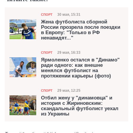
Категория
Дата публикации
30 мая, 15:31
СПОРТ
Жена футболиста сборной
России прозрела после поездки
в Европу: "Только в РФ
ненавидят..."
Категория
Дата публикации
29 мая, 16:33
СПОРТ
Ярмоленко остался в "Динамо"
ради одного: как внешне
менялся футболист на
протяжении карьеры (фото)
Категория
Дата публикации
29 мая, 12:25
СПОРТ
Отбил жену у "динамовца" и
история с Жириновским:
скандальный футболист уехал
из Украины