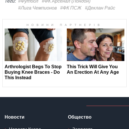
Теги:
#Футбол
#ФК Арсенал (Лондон)
#Лига Чемпионов
#ФК ПСЖ
#Деклан Райс
Новости
Общество