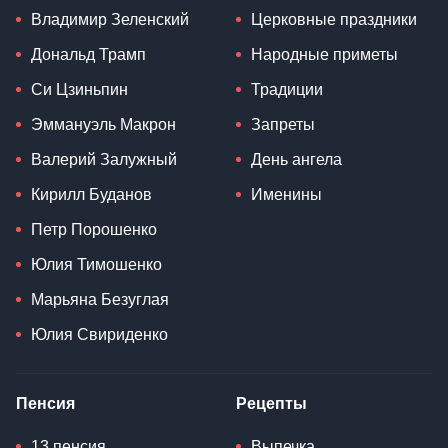
Владимир Зеленский
Церковные праздники
Дональд Трамп
Народные приметы
Си Цзиньпин
Традиции
Эммануэль Макрон
Запреты
Валерий Залужный
День ангела
Кирилл Буданов
Именины
Петр Порошенко
Юлия Тимошенко
Марьяна Безуглая
Юлия Свириденко
Пенсия
Рецепты
13 пенсия
Выпечка