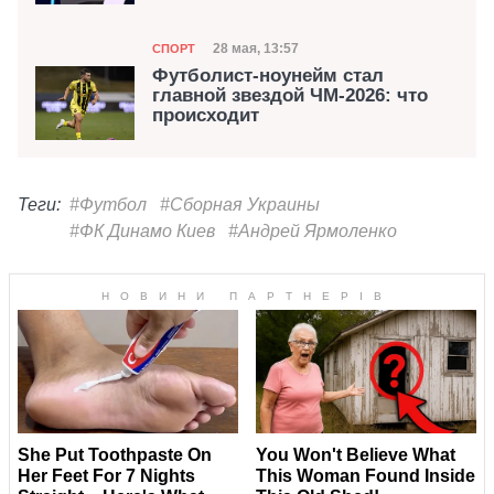
Категория
Дата публикации
28 мая, 13:57
СПОРТ
Футболист-ноунейм стал
главной звездой ЧМ-2026: что
происходит
Теги:
#Футбол
#Сборная Украины
#ФК Динамо Киев
#Андрей Ярмоленко