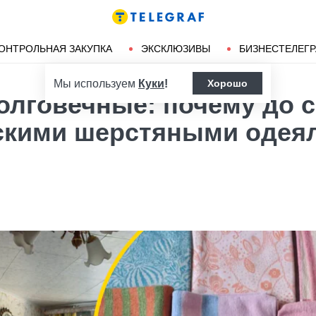
Ленд-лиз
Херсон
ОНТРОЛЬНАЯ ЗАКУПКА
ЭКСКЛЮЗИВЫ
БИЗНЕСТЕЛЕГ
Мы используем
Куки
!
Хорошо
олговечные: почему до 
тскими шерстяными одея