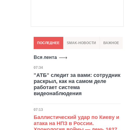
ПОСЛЕДНЕЕ
SMAK-НОВОСТИ
ВАЖНОЕ
Вся лента
Дата публикации
07:34
"АТБ" следит за вами: сотрудник
раскрыл, как на самом деле
работает система
видеонаблюдения
Дата публикации
07:13
Баллистический удар по Киеву и
атака на НПЗ в России.
Хронология войны — день 1627