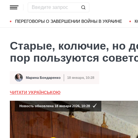
Популярные запросы
Мариуполь
Донбасс
Зеленский
ПЕРЕГОВОРЫ О ЗАВЕРШЕНИИ ВОЙНЫ В УКРАИНЕ
К
Старые, колючие, но д
пор пользуются сове
Марина Бондаренко
18 января, 10:28
Автор
Дата публикации
ЧИТАТИ УКРАЇНСЬКОЮ
Новость обновлена 18 января 2026, 10:28