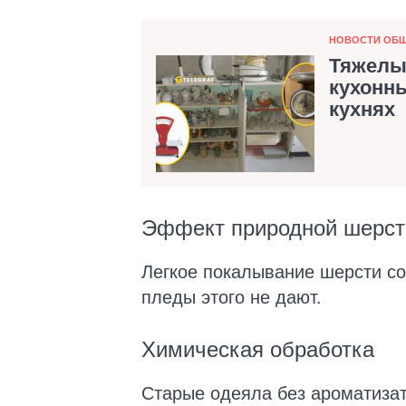
Категория
НОВОСТИ ОБ
Тяжелые
кухонны
кухнях
Эффект природной шерст
Легкое покалывание шерсти со
пледы этого не дают.
Химическая обработка
Старые одеяла без ароматизат